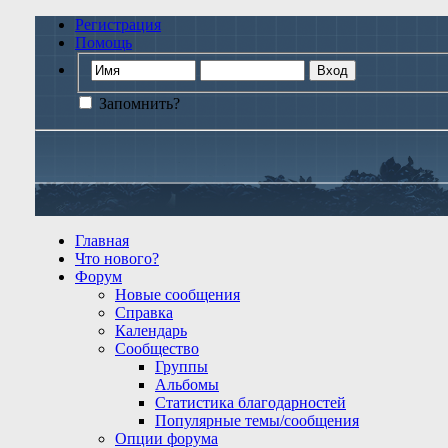
Регистрация
Помощь
Запомнить?
Главная
Что нового?
Форум
Новые сообщения
Справка
Календарь
Сообщество
Группы
Альбомы
Статистика благодарностей
Популярные темы/сообщения
Опции форума