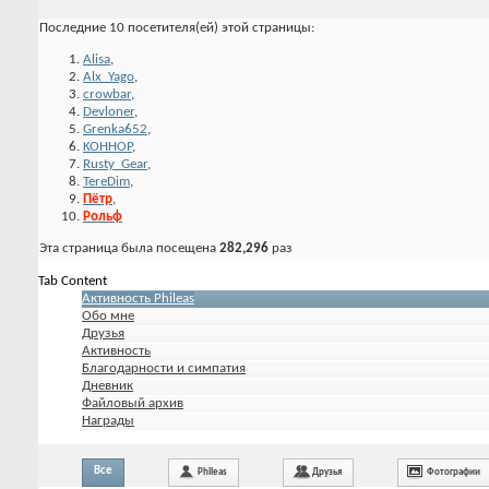
Последние 10 посетителя(ей) этой страницы:
Alisa
,
Alx_Yago
,
crowbar
,
Devloner
,
Grenka652
,
KOHHOP
,
Rusty_Gear
,
TereDim
,
Пётр
,
Рольф
Эта страница была посещена
282,296
раз
Tab Content
Активность Phileas
Обо мне
Друзья
Активность
Благодарности и симпатия
Дневник
Файловый архив
Награды
Все
Phileas
Друзья
Фотографии