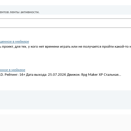
ентов ленты активности.
шенное в мейкере
роект, для тех, у кого нет времени играть или не получается пройти какой‑то м
нное в мейкере
S.D. Рейтинг: 16+ Дата выхода: 25.07.2026 Движок: Rpg Maker ХР Стальная...