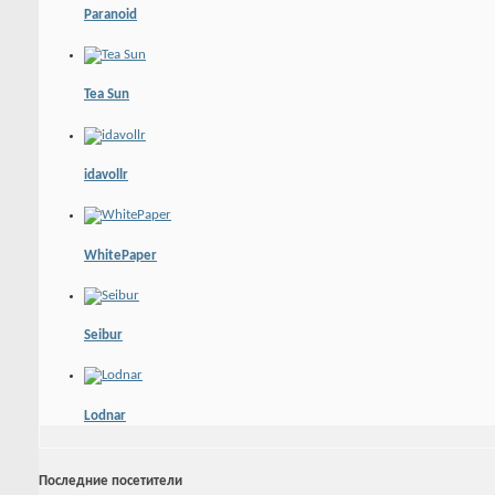
Paranoid
Tea Sun
idavollr
WhitePaper
Seibur
Lodnar
Последние посетители