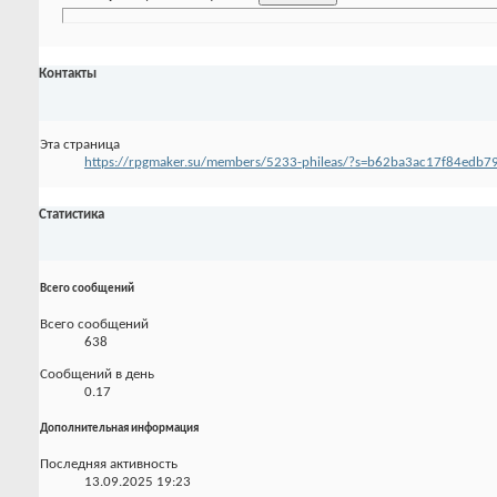
Контакты
Эта страница
https://rpgmaker.su/members/5233-phileas/?s=b62ba3ac17f84edb7
Статистика
Всего сообщений
Всего сообщений
638
Сообщений в день
0.17
Дополнительная информация
Последняя активность
13.09.2025
19:23