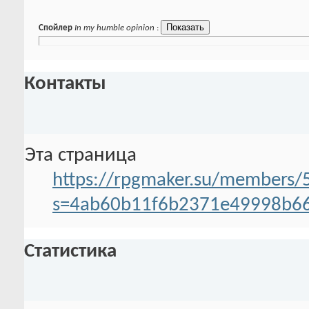
Спойлер
In my humble opinion
:
Контакты
Эта страница
https://rpgmaker.su/members/5
s=4ab60b11f6b2371e49998b6
Статистика