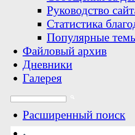
Руководство сайт
Статистика благо
Популярные тем
Файловый архив
Дневники
Галерея
Расширенный поиск