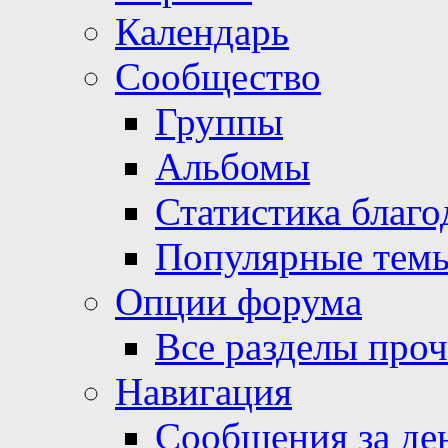
Календарь
Сообщество
Группы
Альбомы
Статистика благо
Популярные тем
Опции форума
Все разделы про
Навигация
Сообщения за де