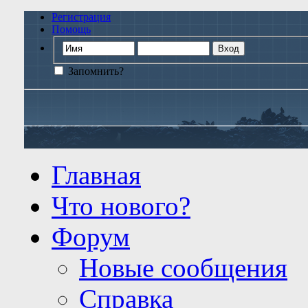
Регистрация
Помощь
Запомнить?
Главная
Что нового?
Форум
Новые сообщения
Справка