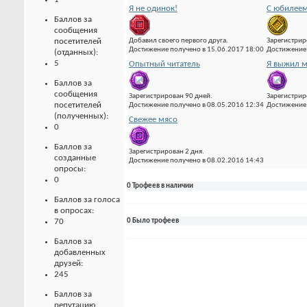
Я не одинок!
С юбилеем
Баллов за
сообщения
Добавил своего первого друга.
Зарегистрир
посетителей
Достижение получено в 15.06.2017 18:00
Достижение 
(отданных):
5
Опытный читатель
Я выжил м
Баллов за
сообщения
Зарегистрирован 90 дней.
Зарегистрир
посетителей
Достижение получено в 08.05.2016 12:34
Достижение 
(полученных):
Свежее мясо
0
Баллов за
Зарегистрирован 2 дня.
созданные
Достижение получено в 08.02.2016 14:43
опросы:
0
0 Трофеев в наличии
Баллов за голоса
в опросах:
70
0 Было трофеев
Баллов за
добавленных
друзей:
245
Баллов за
репутацию