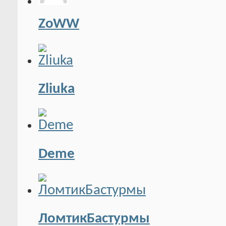
ZoWW
Zliuka
Deme
ЛомтикБастурмы