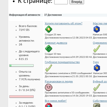
К странице:
Информация об активности
37 Достижения
Хотите поговорить об этом?
Мастер пе
Всего баллов:
7297.85
Создал 25 тем.
Написал 500
Уровень
Достижение получено в 12.08.2023 04:03
Достижение 
активности:
Адвокат дьявола
Одержимо
26
До следующего
Создал 10 тем.
Проявлено с
уровня:
Достижение получено в 04.09.2022 00:46
Достижение 
615.15
Глубокое помешательство
Гуру
Опыта за
Проявлено симпатии к 2000 сообщениям!
Написал 30
уровень:
Достижение получено в 21.05.2021 00:50
Достижение 
7.91% получено
Разачарован в людях
Буйный аз
За день:
0 / 0.14 (0%)
Проявлено антипатии к 50 сообщениям.
Проявлено с
Достижение получено в 14.06.2020 19:03
Достижение 
Все меня любят!
Собственн
За неделю:
0.1 / 1 (10%)