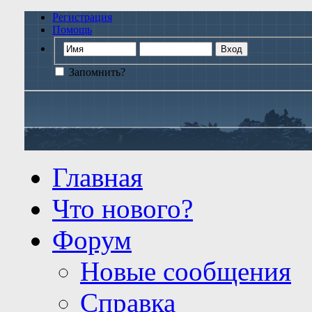
Регистрация
Помощь
Запомнить?
Главная
Что нового?
Форум
Новые сообщения
Справка