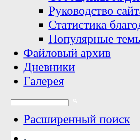
Руководство сайт
Статистика благо
Популярные тем
Файловый архив
Дневники
Галерея
Расширенный поиск