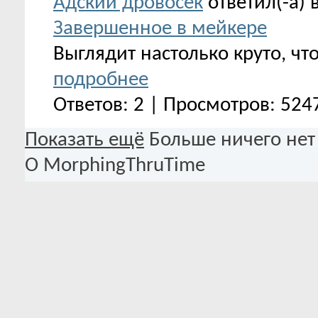
Адский дровосек
ответил(-а) 
Завершенное в мейкере
Выглядит настолько круто, чт
подробнее
Ответов: 2 | Просмотров: 524
Показать ещё
Больше ничего нет
О MorphingThruTime
Базовая информация
О MorphingThruTime
Биография:
апаапа