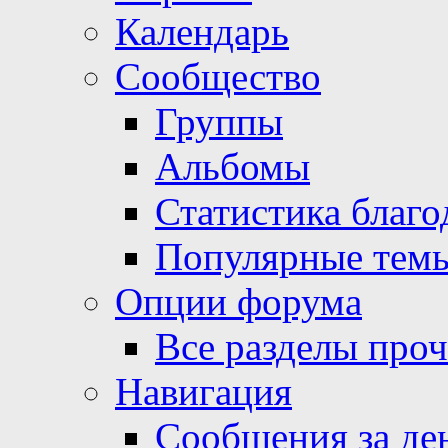
Календарь
Сообщество
Группы
Альбомы
Статистика благо
Популярные тем
Опции форума
Все разделы про
Навигация
Сообщения за де