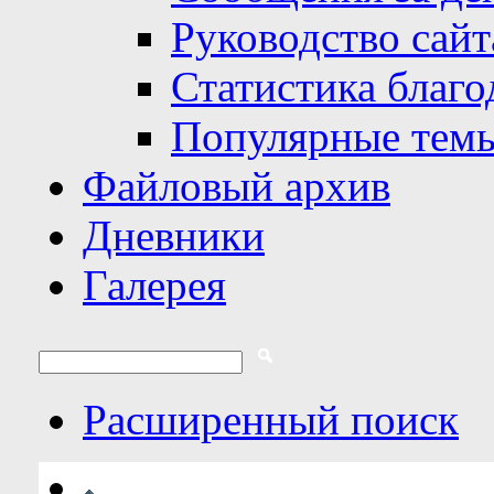
Руководство сайт
Статистика благо
Популярные тем
Файловый архив
Дневники
Галерея
Расширенный поиск