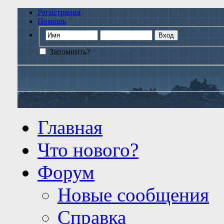
Регистрация
Помощь
Запомнить?
Главная
Что нового?
Форум
Новые сообщения
Справка