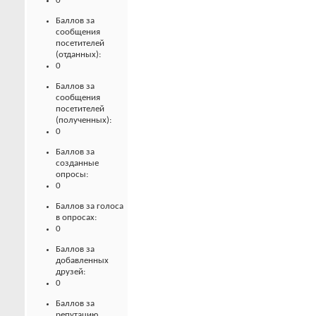
0
Баллов за
сообщения
посетителей
(отданных):
0
Баллов за
сообщения
посетителей
(полученных):
0
Баллов за
созданные
опросы:
0
Баллов за голоса
в опросах:
0
Баллов за
добавленных
друзей:
0
Баллов за
репутацию