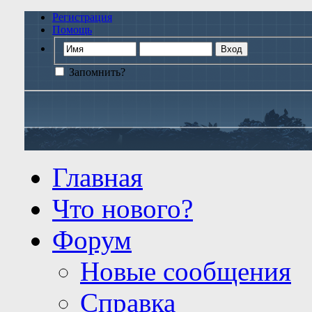
Регистрация
Помощь
Запомнить?
Главная
Что нового?
Форум
Новые сообщения
Справка