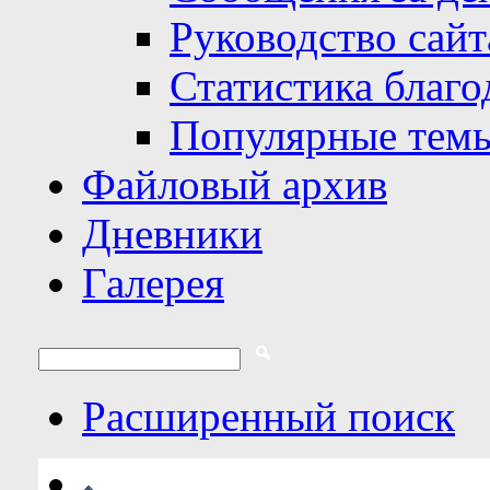
Руководство сайт
Статистика благо
Популярные тем
Файловый архив
Дневники
Галерея
Расширенный поиск