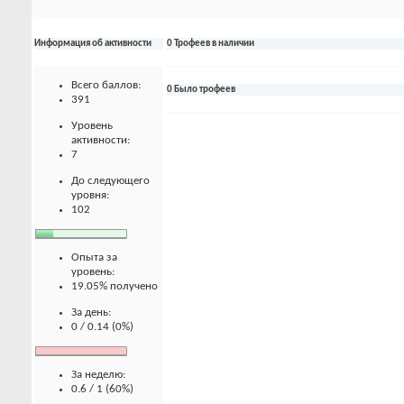
Информация об активности
0 Трофеев в наличии
Всего баллов:
0 Было трофеев
391
Уровень
активности:
7
До следующего
уровня:
102
Опыта за
уровень:
19.05% получено
За день:
0 / 0.14 (0%)
За неделю:
0.6 / 1 (60%)