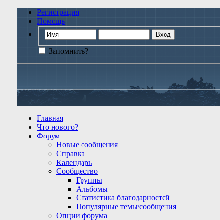
Регистрация
Помощь
Запомнить?
Главная
Что нового?
Форум
Новые сообщения
Справка
Календарь
Сообщество
Группы
Альбомы
Статистика благодарностей
Популярные темы/сообщения
Опции форума