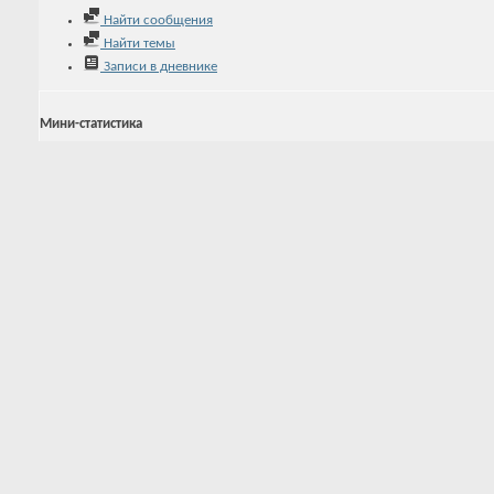
Найти сообщения
Найти темы
Записи в дневнике
Мини-статистика
Регистрация
09.07.2016
Последняя активность
09.07.2016
16:33
Записей в дневнике
0
Аватар
Последние посетители
Эта страница была посещена
7,508
раз