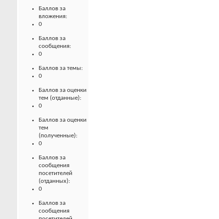
Баллов за
вложения:
0
Баллов за
сообщения:
0
Баллов за темы:
0
Баллов за оценки
тем (отданные):
0
Баллов за оценки
тем
(полученные):
0
Баллов за
сообщения
посетителей
(отданных):
0
Баллов за
сообщения
посетителей