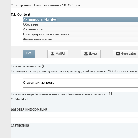
Эта страница была посещена
10,735
раз
Tab Content
Активность MarliFel
Обо мне
Активность
Благодарности и симпатия
Файловый архив
Все
MarliFel
Друзья
Фотографии
Новая активность (
)
Пожалуйста, перезагрузите эту страницу, чтобы увидеть 200+ новых элем
Старая активность
Показать ещё
Больше ничего нет
Больше ничего нового
О MarliFel
Базовая информация
Статистика