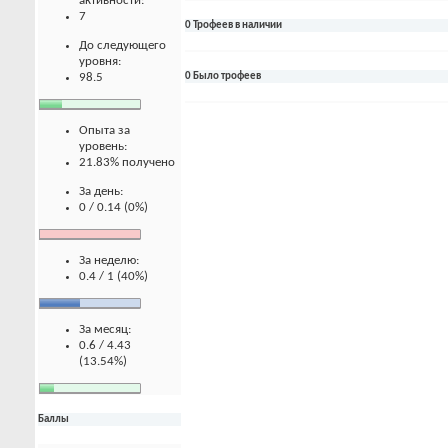
активности:
7
0 Трофеев в наличии
До следующего
уровня:
98.5
0 Было трофеев
Опыта за
уровень:
21.83% получено
За день:
0 / 0.14 (0%)
За неделю:
0.4 / 1 (40%)
За месяц:
0.6 / 4.43
(13.54%)
Баллы