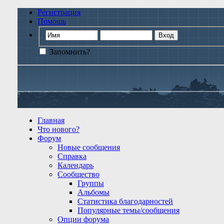
Регистрация
Помощь
Запомнить?
Главная
Что нового?
Форум
Новые сообщения
Справка
Календарь
Сообщество
Группы
Альбомы
Статистика благодарностей
Популярные темы/сообщения
Опции форума