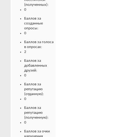
(полученных):
0
Баллов за
созданные
опросы:
0
Баллов за голоса
в опросах:
2
Баллов за
добавленных
друзей:
0
Баллов за
репутацию
(отданную):
0
Баллов за
репутацию
(полученную):
0
Баллов за очки
нарушения