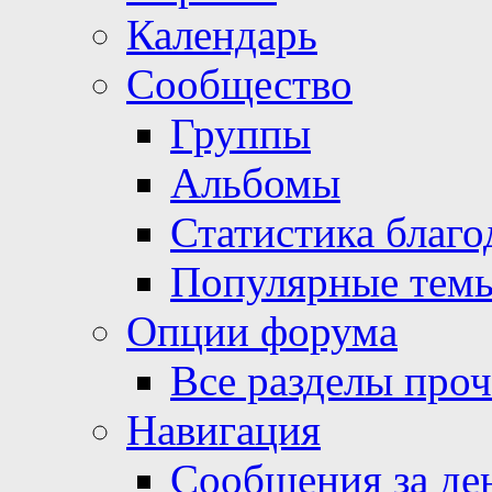
Календарь
Сообщество
Группы
Альбомы
Статистика благо
Популярные тем
Опции форума
Все разделы про
Навигация
Сообщения за де