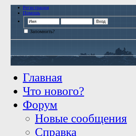
Регистрация
Помощь
Запомнить?
Главная
Что нового?
Форум
Новые сообщения
Справка