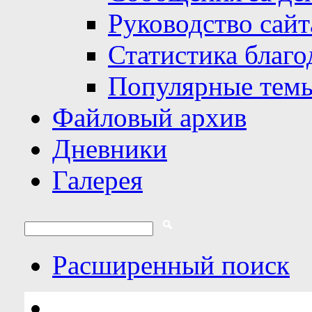
Руководство сайт
Статистика благо
Популярные тем
Файловый архив
Дневники
Галерея
Расширенный поиск