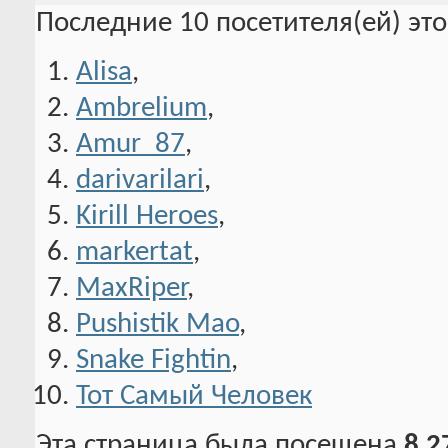
Последние 10 посетителя(ей) эт
Alisa
,
Ambrelium
,
Amur_87
,
darivarilari
,
Kirill Heroes
,
markertat
,
MaxRiper
,
Pushistik Mao
,
Snake Fightin
,
Тот Самый Человек
Эта страница была посещена
8,2