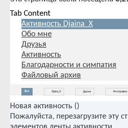
Tab Content
Активность Djaina_X
Обо мне
Друзья
Активность
Благодарности и симпатия
Файловый архив
Все
Djaina_X
Друзья
Фотографии
Новая активность (
)
Пожалуйста, перезагрузите эту с
элементов ленты активности.