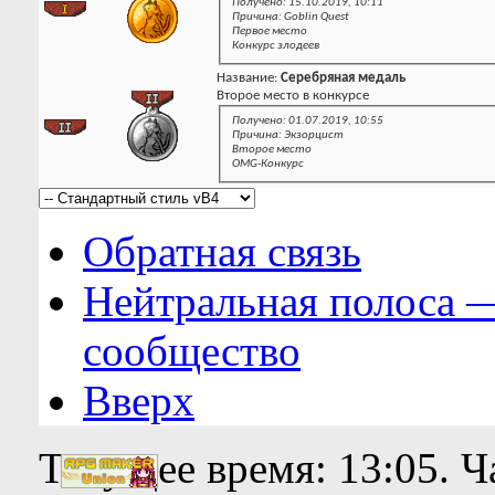
Получено: 15.10.2019, 10:11
Причина: Goblin Quest
Первое место
Конкурс злодеев
Название:
Серебряная медаль
Второе место в конкурсе
Получено: 01.07.2019, 10:55
Причина: Экзорцист
Второе место
OMG-Конкурс
Обратная связь
Нейтральная полоса 
сообщество
Вверх
Текущее время:
13:05
. 