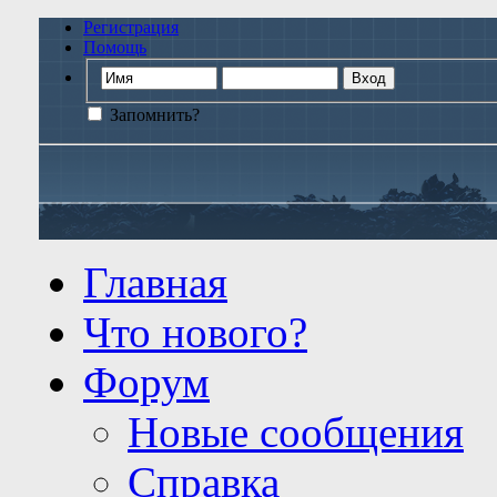
Регистрация
Помощь
Запомнить?
Главная
Что нового?
Форум
Новые сообщения
Справка