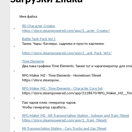
Имя файла
8D Character Creator
https://store.steampowered.com/app/2...acter_Creator/
Battle Tank Pack Vol.1
Танки. Чары, батлеры, задники и просто картинки.
https://store.steampowered.com/app/2...ank_Pack_Vol1/
Time Elements
Два пака графики Time Elements. Также тут и чарагенератор для это
RPG Maker MZ - Time Elements - Hometown Tileset
https://store.steampow...
RPG Maker MZ - Time Elements - Character Core Set
https://store.steampowered.com/app/2228670/RPG_Maker_MZ__Time
Пак чаров плюс генератор чаров.
Чтобы генератор заработа...
RPG Maker MZ - KR Transportation Station - Subway and Train Tileset
https://store.steampowered.com/app/2...Train_Tileset/
KR Transportation Station - Cars Trucks and Gas Tileset