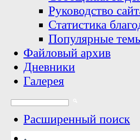
Руководство сайт
Статистика благо
Популярные тем
Файловый архив
Дневники
Галерея
Расширенный поиск