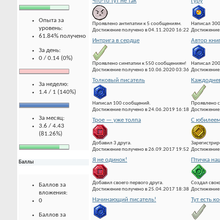
Что-то тут не так
Гуру
Опыта за
Проявлено антипатии к 5 сообщениям.
Написал 300
уровень:
Достижение получено в 04.11.2020 16:22
Достижение 
61.84% получено
Интрига в сердце
Автор кни
За день:
0 / 0.14 (0%)
Проявлено симпатии к 550 сообщениям!
Написал 20
Достижение получено в 10.06.2020 03:36
Достижение 
Толковый писатель
Каждоднев
За неделю:
1.4 / 1 (140%)
Написал 100 сообщений.
Проявлено с
Достижение получено в 24.06.2019 16:18
Достижение 
За месяц:
Трое — уже толпа
С юбилеем
3.6 / 4.43
(81.26%)
Добавил 3 друга.
Зарегистрир
Достижение получено в 26.09.2017 19:52
Достижение 
Я не одинок!
Птичка на
Баллы
Добавил своего первого друга.
Создал свою
Баллов за
Достижение получено в 25.04.2017 18:38
Достижение 
вложения:
Начинающий писатель!
Тут есть к
0
Баллов за