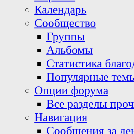
Календарь
Сообщество
Группы
Альбомы
Статистика благо
Популярные тем
Опции форума
Все разделы про
Навигация
Сообщения за де