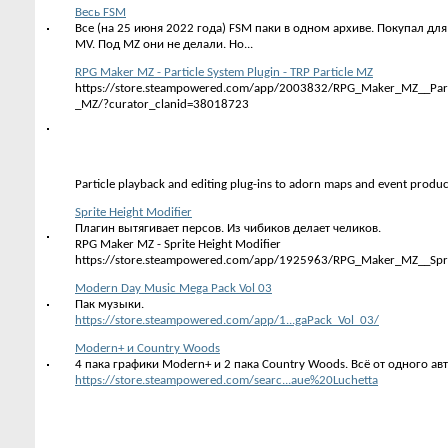
Весь FSM
Все (на 25 июня 2022 года) FSM паки в одном архиве. Покупал для
MV. Под MZ они не делали. Но...
RPG Maker MZ - Particle System Plugin - TRP Particle MZ
https://store.steampowered.com/app/2003832/RPG_Maker_MZ__Parti
_MZ/?curator_clanid=38018723
Particle playback and editing plug-ins to adorn maps and event produc.
Sprite Height Modifier
Плагин вытягивает персов. Из чибиков делает челиков.
RPG Maker MZ - Sprite Height Modifier
https://store.steampowered.com/app/1925963/RPG_Maker_MZ__Sprit
Modern Day Music Mega Pack Vol 03
Пак музыки.
https://store.steampowered.com/app/1...gaPack_Vol_03/
Modern+ и Country Woods
4 пака графики Modern+ и 2 пака Country Woods. Всё от одного авт
https://store.steampowered.com/searc...aue%20Luchetta