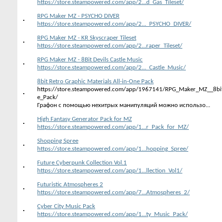
https://store.steampowered.com/app/2...d_Gas_Tileset/
RPG Maker MZ - PSYCHO DIVER
https://store.steampowered.com/app/2..._PSYCHO_DIVER/
RPG Maker MZ - KR Skyscraper Tileset
https://store.steampowered.com/app/2...raper_Tileset/
RPG Maker MZ - 8Bit Devils Castle Music
https://store.steampowered.com/app/2..._Castle_Music/
8bit Retro Graphic Materials All-in-One Pack
https://store.steampowered.com/app/1967141/RPG_Maker_MZ__8bit
e_Pack/
Графон с помощью нехитрых манипуляций можно использо...
High Fantasy Generator Pack for MZ
https://store.steampowered.com/app/1...r_Pack_for_MZ/
Shopping Spree
https://store.steampowered.com/app/1...hopping_Spree/
Future Cyberpunk Collection Vol.1
https://store.steampowered.com/app/1...llection_Vol1/
Futuristic Atmospheres 2
https://store.steampowered.com/app/7...Atmospheres_2/
Cyber City Music Pack
https://store.steampowered.com/app/1...ty_Music_Pack/