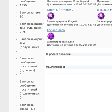
сообщения:
Написал свои первые 10 сообщений.
Проявлено с
Достижение получено в 17.03.2017 07:55
Достижение 
1550
Опытный читатель
Я выжил м
Баллов за темы:
80
Зарегистрирован 90 дней.
Зарегистрир
Баллов за оценки
Достижение получено в 06.12.2016 23:48
Достижение 
тем (отданные):
Свежее мясо
0.75
Баллов за оценки
Зарегистрирован 2 дня.
тем
Достижение получено в 23.09.2016 05:34
(полученные):
0
0 Трофеев в наличии
Баллов за
сообщения
посетителей
0 Было трофеев
(отданных):
0
Баллов за
сообщения
посетителей
(полученных):
0
Баллов за
созданные