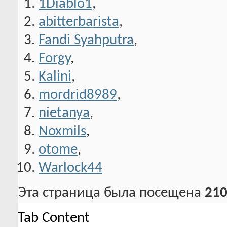
1Diablo1
,
abitterbarista
,
Fandi Syahputra
,
Forgy
,
Kalini
,
mordrid8989
,
nietanya
,
Noxmils
,
otome
,
Warlock44
Эта страница была посещена
210
Tab Content