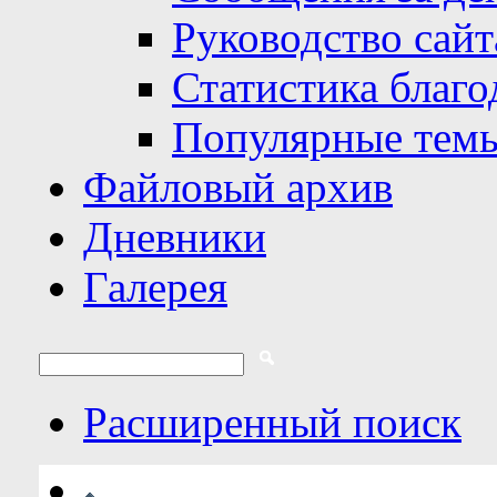
Руководство сайт
Статистика благо
Популярные тем
Файловый архив
Дневники
Галерея
Расширенный поиск