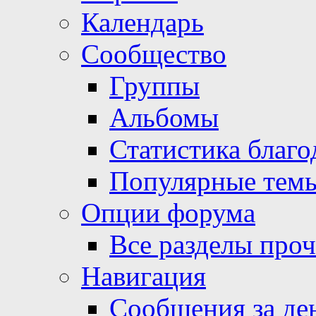
Календарь
Сообщество
Группы
Альбомы
Статистика благо
Популярные тем
Опции форума
Все разделы про
Навигация
Сообщения за де