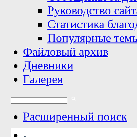
Руководство сайт
Статистика благо
Популярные тем
Файловый архив
Дневники
Галерея
Расширенный поиск