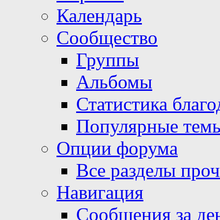
Календарь
Сообщество
Группы
Альбомы
Статистика благо
Популярные тем
Опции форума
Все разделы про
Навигация
Сообщения за де