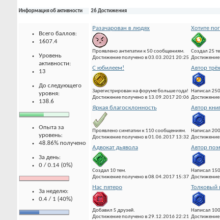
Информация об активности
26 Достижения
Разачарован в людях
Хотите по
Всего баллов:
1607.4
Проявлено антипатии к 50 сообщениям.
Создал 25 т
Уровень
Достижение получено в 03.03.2021 20:25
Достижение 
активности:
С юбилеем!
Автор трё
13
До следующего
Зарегистрирован на форуме больше года!
Написал 25
уровня:
Достижение получено в 13.09.2017 20:06
Достижение 
138.6
Яркая благосклонность
Автор кни
Опыта за
Проявлено симпатии к 110 сообщениям.
Написал 20
уровень:
Достижение получено в 01.06.2017 13:32
Достижение 
48.86% получено
Адвокат дьявола
Автор по
За день:
0 / 0.14 (0%)
Создал 10 тем.
Написал 15
Достижение получено в 08.04.2017 15:37
Достижение 
Нас пятеро
Толковый 
За неделю:
0.4 / 1 (40%)
Добавил 5 друзей.
Написал 10
Достижение получено в 29.12.2016 22:21
Достижение 