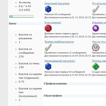
За месяц:
Опытный писатель
Тут есть к
0.6 / 4.43
(13.54%)
Написал 50 сообщений.
Проявлено с
Достижение получено в 25.11.2016 23:15
Достижение 
Я не одинок!
Я выжил м
Баллы
Добавил своего первого друга.
Зарегистрир
Баллов за
Достижение получено в 18.11.2016 11:26
Достижение 
вложения:
Толика любопытности
Что-то тут 
1
Баллов за
сообщения:
Проявлено симпатии к 5 сообщениям.
Проявлено а
Достижение получено в 16.09.2016 20:51
Достижение 
276
Начинающий писатель!
Птичка на
Баллов за темы:
130
Написал свои первые 10 сообщений.
Создал свою
Баллов за оценки
Достижение получено в 13.09.2016 16:33
Достижение 
тем (отданные):
0.75
0 Трофеев в наличии
Баллов за оценки
тем
(полученные):
0 Было трофеев
2