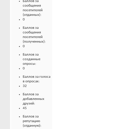
Баллов за
сообщения
посетителей
(отданных):
0
Баллов за
сообщения
посетителей
(полученных):
0
Баллов за
созданные
опросы:
0
Баллов за голоса
в опросах:
32
Баллов за
добавленных
друзей:
45
Баллов за
репутацию
(отданную):