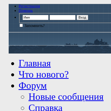
Регистрация
Помощь
Запомнить?
Главная
Что нового?
Форум
Новые сообщения
Справка