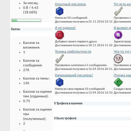
За месяц:
Опытный писатель
Тут есть к
0.8 / 4.43
(18.06%)
Написал 50 сообщений.
Проявлено с
Достижение получено в 25.11.2016 23:15
Достижение 
Я не одинок!
Я выжил м
Баллы
Добавил своего первого друга.
Зарегистрир
Баллов за
Достижение получено в 18.11.2016 11:26
Достижение 
вложения:
Толика любопытности
Что-то тут 
1
Баллов за
сообщения:
Проявлено симпатии к 5 сообщениям.
Проявлено а
Достижение получено в 16.09.2016 20:51
Достижение 
276
Начинающий писатель!
Птичка на
Баллов за темы:
130
Написал свои первые 10 сообщений.
Создал свою
Баллов за оценки
Достижение получено в 13.09.2016 16:33
Достижение 
тем (отданные):
0.75
0 Трофеев в наличии
Баллов за оценки
тем
(полученные):
0 Было трофеев
2