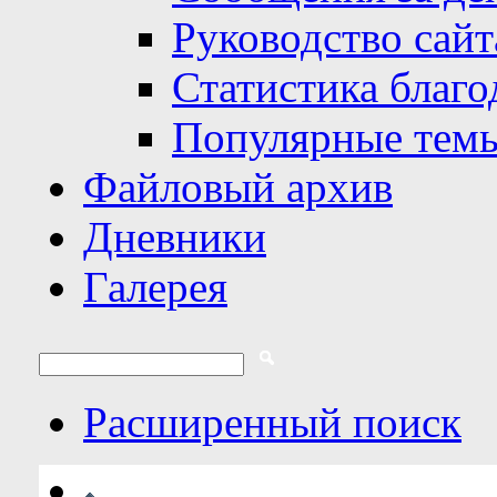
Руководство сайт
Статистика благо
Популярные тем
Файловый архив
Дневники
Галерея
Расширенный поиск