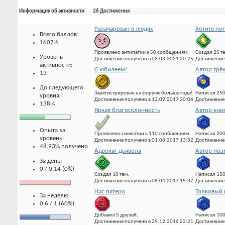
Информация об активности
26 Достижения
Разачарован в людях
Хотите по
Всего баллов:
1607.6
Проявлено антипатии к 50 сообщениям.
Создал 25 т
Уровень
Достижение получено в 03.03.2021 20:25
Достижение 
активности:
С юбилеем!
Автор трё
13
До следующего
Зарегистрирован на форуме больше года!
Написал 25
уровня:
Достижение получено в 13.09.2017 20:06
Достижение 
138.4
Яркая благосклонность
Автор кни
Опыта за
Проявлено симпатии к 110 сообщениям.
Написал 20
уровень:
Достижение получено в 01.06.2017 13:32
Достижение 
48.93% получено
Адвокат дьявола
Автор по
За день:
0 / 0.14 (0%)
Создал 10 тем.
Написал 15
Достижение получено в 08.04.2017 15:37
Достижение 
Нас пятеро
Толковый 
За неделю:
0.6 / 1 (60%)
Добавил 5 друзей.
Написал 10
Достижение получено в 29.12.2016 22:21
Достижение 