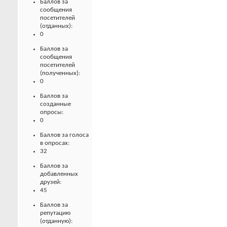
Баллов за
сообщения
посетителей
(отданных):
0
Баллов за
сообщения
посетителей
(полученных):
0
Баллов за
созданные
опросы:
0
Баллов за голоса
в опросах:
32
Баллов за
добавленных
друзей:
45
Баллов за
репутацию
(отданную):