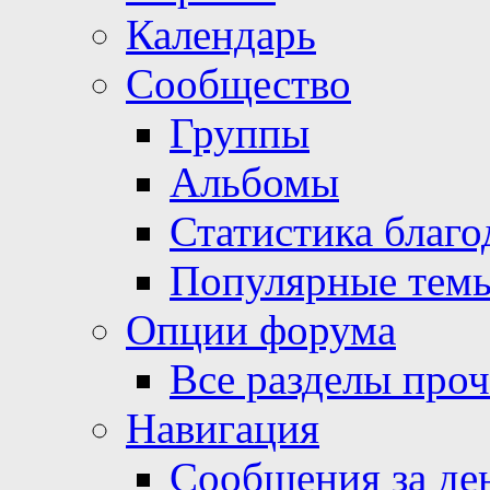
Календарь
Сообщество
Группы
Альбомы
Статистика благо
Популярные тем
Опции форума
Все разделы про
Навигация
Сообщения за де