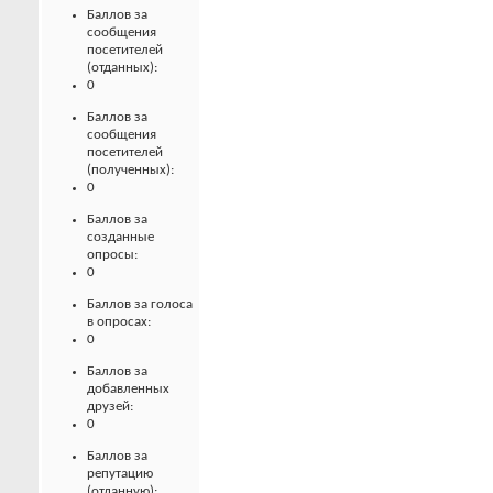
Баллов за
сообщения
посетителей
(отданных):
0
Баллов за
сообщения
посетителей
(полученных):
0
Баллов за
созданные
опросы:
0
Баллов за голоса
в опросах:
0
Баллов за
добавленных
друзей:
0
Баллов за
репутацию
(отданную):