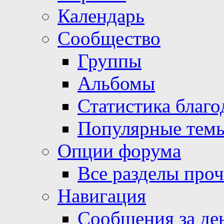
Календарь
Сообщество
Группы
Альбомы
Статистика благо
Популярные тем
Опции форума
Все разделы про
Навигация
Сообщения за де