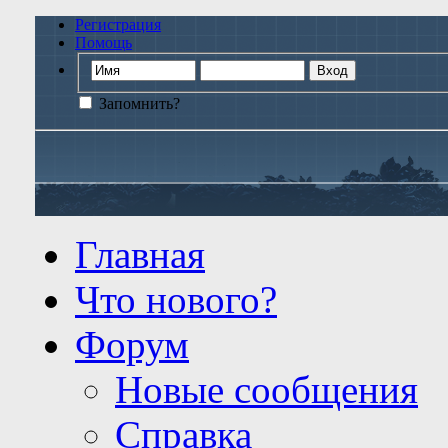
Регистрация
Помощь
Запомнить?
Главная
Что нового?
Форум
Новые сообщения
Справка