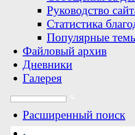
Руководство сайт
Статистика благо
Популярные тем
Файловый архив
Дневники
Галерея
Расширенный поиск