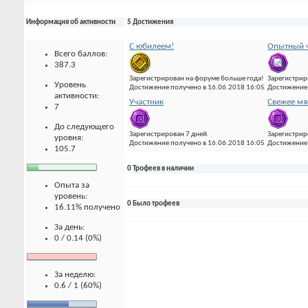
Информация об активности
5 Достижения
С юбилеем!
Опытный ч
Всего баллов:
387.3
Зарегистрирован на форуме больше года!
Зарегистрир
Уровень
Достижение получено в 16.06.2018 16:05
Достижение 
активности:
Участник
Свежее мя
7
До следующего
Зарегистрирован 7 дней.
Зарегистрир
уровня:
Достижение получено в 16.06.2018 16:05
Достижение 
105.7
0 Трофеев в наличии
Опыта за
уровень:
0 Было трофеев
16.11% получено
За день:
0 / 0.14 (0%)
За неделю:
0.6 / 1 (60%)