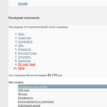
Dropfix
Последние посетители
Последние 10 посетителя(ей) этой страницы:
Alisa
,
Green-Leo
,
Grenka652
,
LiRo
,
PanzerCat
,
the end is near
,
Torontino
,
ZanZaram
,
ZX_Lost_Soul
,
Пётр
Эта страница была посещена
81,776
раз
Tab Content
Активность darivarilari
Обо мне
Друзья
Активность
Благодарности и симпатия
Файловый архив