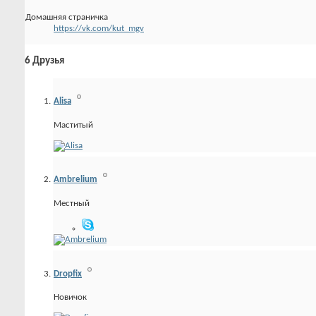
Домашняя страничка
https://vk.com/kut_mgv
6
Друзья
Alisa
Маститый
Ambrelium
Местный
Dropfix
Новичок