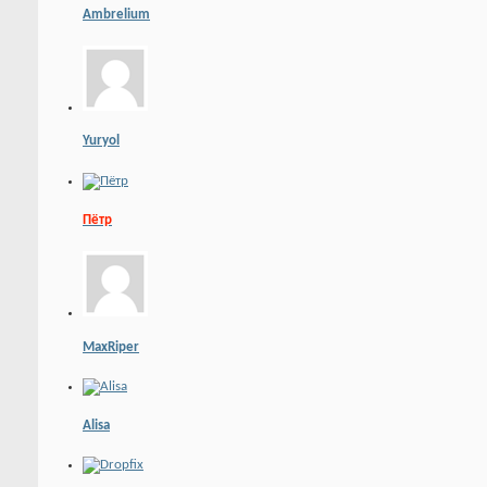
Ambrelium
Yuryol
Пётр
MaxRiper
Alisa