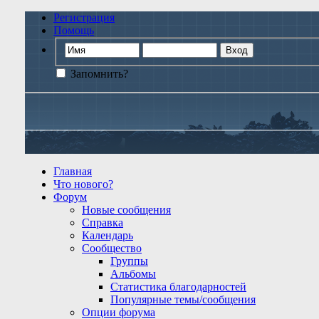
Регистрация
Помощь
Запомнить?
Главная
Что нового?
Форум
Новые сообщения
Справка
Календарь
Сообщество
Группы
Альбомы
Статистика благодарностей
Популярные темы/сообщения
Опции форума