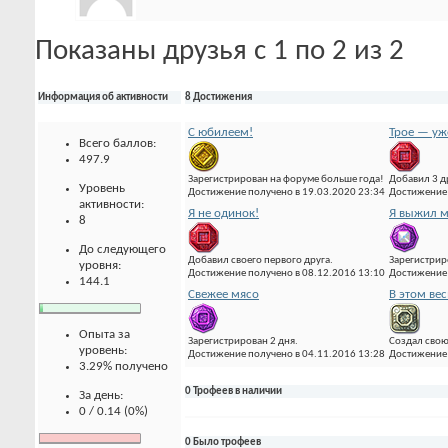
Показаны друзья с 1 по 2 из 2
Информация об активности
8 Достижения
С юбилеем!
Трое — уж
Всего баллов:
497.9
Зарегистрирован на форуме больше года!
Добавил 3 д
Уровень
Достижение получено в 19.03.2020 23:34
Достижение 
активности:
Я не одинок!
Я выжил м
8
До следующего
Добавил своего первого друга.
Зарегистрир
уровня:
Достижение получено в 08.12.2016 13:10
Достижение 
144.1
Свежее мясо
В этом вес
Опыта за
Зарегистрирован 2 дня.
Создал свою
уровень:
Достижение получено в 04.11.2016 13:28
Достижение 
3.29% получено
0 Трофеев в наличии
За день:
0 / 0.14 (0%)
0 Было трофеев