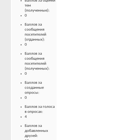
Баллов за оценки
тем
(полученные):
0
Баллов за
сообщения
посетителей
(отданных):
0
Баллов за
сообщения
посетителей
(полученных):
0
Баллов за
созданные
опросы:
0
Баллов за голоса
в опросах:
4
Баллов за
добавленных
друзей: