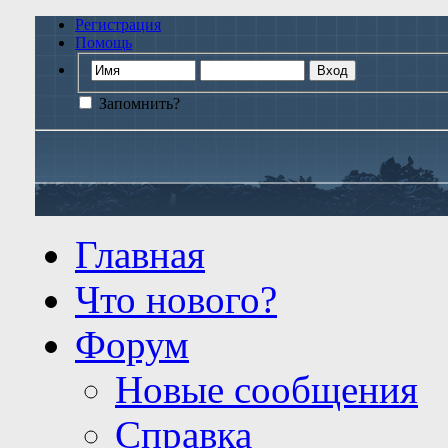
Регистрация
Помощь
Запомнить?
Главная
Что нового?
Форум
Новые сообщения
Справка