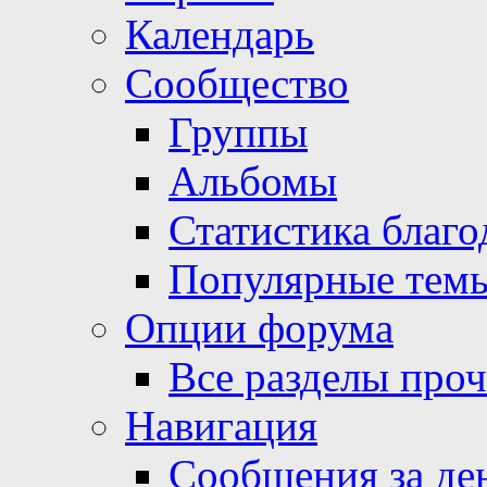
Календарь
Сообщество
Группы
Альбомы
Статистика благо
Популярные тем
Опции форума
Все разделы про
Навигация
Сообщения за де