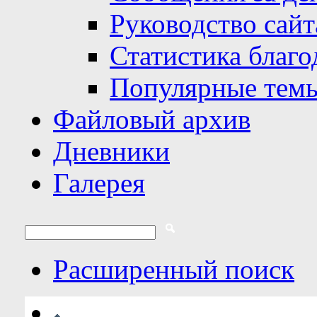
Руководство сайт
Статистика благо
Популярные тем
Файловый архив
Дневники
Галерея
Расширенный поиск