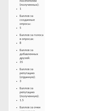
посетителей
(полученных):
1
Баллов за
созданные
опросы:
5
Баллов за голоса
в опросах:
8
Баллов за
добавленных
друзей:
35
Баллов за
репутацию
(отданную):
3
Баллов за
репутацию
(полученную):
1.5
Баллов за очки