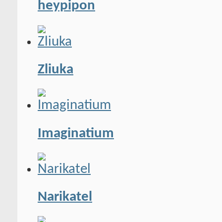
heypipon
Zliuka
Imaginatium
Narikatel