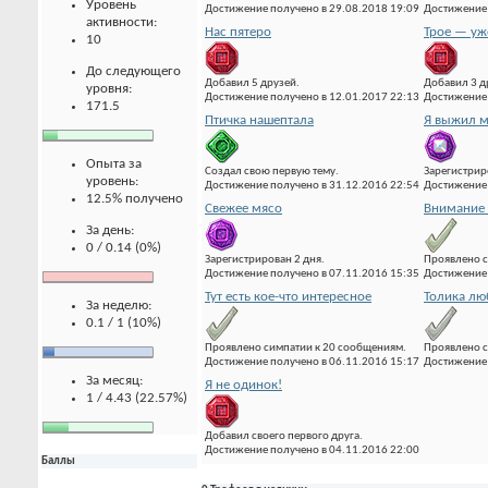
Уровень
Достижение получено в 29.08.2018 19:09
Достижение 
активности:
Нас пятеро
Трое — уж
10
До следующего
Добавил 5 друзей.
Добавил 3 д
уровня:
Достижение получено в 12.01.2017 22:13
Достижение 
171.5
Птичка нашептала
Я выжил м
Опыта за
Создал свою первую тему.
Зарегистрир
уровень:
Достижение получено в 31.12.2016 22:54
Достижение 
12.5% получено
Свежее мясо
Внимание 
За день:
0 / 0.14 (0%)
Зарегистрирован 2 дня.
Проявлено с
Достижение получено в 07.11.2016 15:35
Достижение 
Тут есть кое-что интересное
Толика лю
За неделю:
0.1 / 1 (10%)
Проявлено симпатии к 20 сообщениям.
Проявлено с
Достижение получено в 06.11.2016 15:17
Достижение 
За месяц:
Я не одинок!
1 / 4.43 (22.57%)
Добавил своего первого друга.
Достижение получено в 04.11.2016 22:00
Баллы