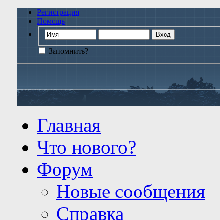
Регистрация
Помощь
Запомнить?
Главная
Что нового?
Форум
Новые сообщения
Справка