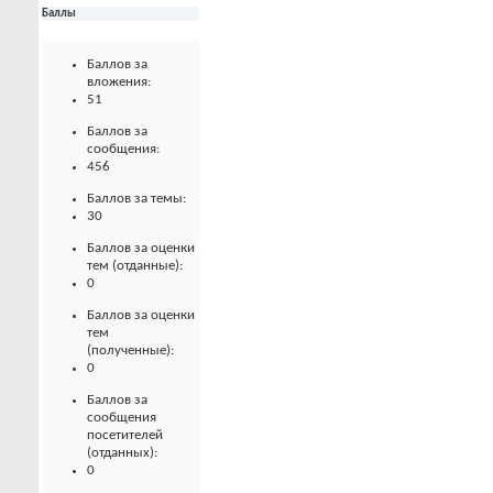
Баллы
Баллов за
вложения:
51
Баллов за
сообщения:
456
Баллов за темы:
30
Баллов за оценки
тем (отданные):
0
Баллов за оценки
тем
(полученные):
0
Баллов за
сообщения
посетителей
(отданных):
0