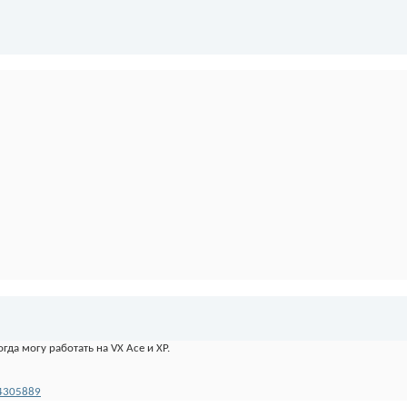
да могу работать на VX Ace и XP.
34305889