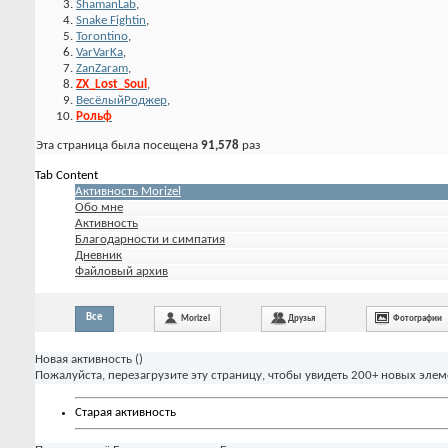
ShamanLab
,
Snake Fightin
,
Torontino
,
VarVarKa
,
ZanZaram
,
ZX_Lost_Soul
,
ВесёлыйРоджер
,
Рольф
Эта страница была посещена
91,578
раз
Tab Content
Активность Morizel
Обо мне
Активность
Благодарности и симпатия
Дневник
Файловый архив
Все
Morizel
Друзья
Фотографии
Новая активность (
)
Пожалуйста, перезагрузите эту страницу, чтобы увидеть 200+ новых элем
Старая активность