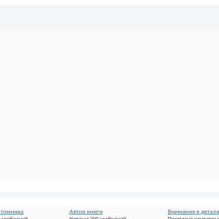
хтомника
Автор книги
Внимание к детал