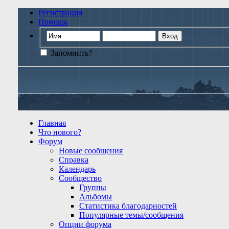
Регистрация
Помощь
Запомнить?
Главная
Что нового?
Форум
Новые сообщения
Справка
Календарь
Сообщество
Группы
Альбомы
Статистика благодарностей
Популярные темы/сообщения
Опции форума