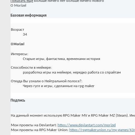
Показать ещё
Больше ничего нет
Больше ничего нового
О Morizel
Базовая информация
Возраст
34
О Morizel
Интересы:
Старые игры, фантастика, временами история
Способности в мейкере:
разработка игры на мейкере, нередко работа со спрайтам
Откуда Вы узнали о Нейтральной полосе?:
Через гугл и игры, сделанные на rpg maker
Подпись
На данный момент использую RPG Maker MV и RPG Maker MZ (Steam). Иног
Мои проекты на Deviantart:
https://www.deviantart.com/morizel
Мои проекты на RPG Maker Union:
https://rpgmakerunion.ru/my-games/4