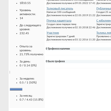
Проявлено симпатии к 110 сообщениям.
Написал 25
1810.55
Достижение получено в 09.05.2022 17:41
Достижение 
Толковый писатель
Публичны
Уровень
Написал 100 сообщений.
Создал 25 з
активности:
Достижение получено в 22.05.2019 21:22
Достижение 
14
Птичка нашептала
С юбилеем
Создал свою первую тему.
Зарегистрир
До следующего
Достижение получено в 02.10.2018 22:46
Достижение 
уровня:
Участник
Толика лю
232.45
Зарегистрирован 7 дней.
Проявлено с
Достижение получено в 03.12.2016 11:20
Достижение 
Опыта за
0 Трофеев в наличии
уровень:
21.73% получено
За день:
0 Было трофеев
0 / 0.14 (0%)
За неделю:
0.5 / 1 (50%)
За месяц:
0.7 / 4.43 (15.8%)