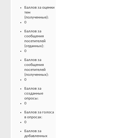
Баллов за оценки
тем
(полученные):
0
Баллов за
сообщения
посетителей
(отданных):
0
Баллов за
сообщения
посетителей
(полученных):
0
Баллов за
созданные
опросы:
0
Баллов за голоса
в опросах:
0
Баллов за
добавленных