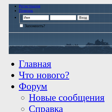
Регистрация
Помощь
Запомнить?
Главная
Что нового?
Форум
Новые сообщения
Справка