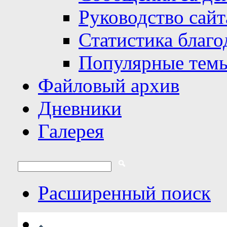
Руководство сайт
Статистика благо
Популярные тем
Файловый архив
Дневники
Галерея
Расширенный поиск