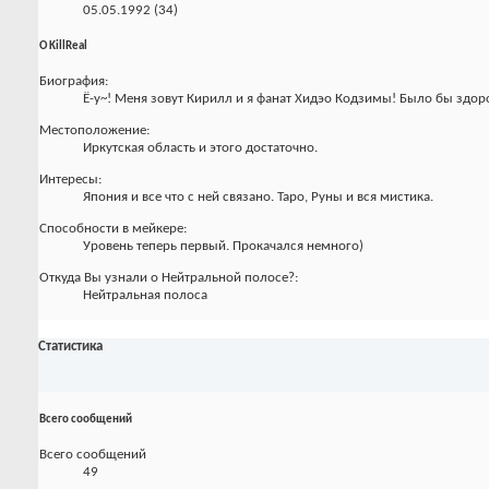
05.05.1992 (34)
О KillReal
Биография:
Ё-у~! Меня зовут Кирилл и я фанат Хидэо Кодзимы! Было бы здоров
Местоположение:
Иркутская область и этого достаточно.
Интересы:
Япония и все что с ней связано. Таро, Руны и вся мистика.
Способности в мейкере:
Уровень теперь первый. Прокачался немного)
Откуда Вы узнали о Нейтральной полосе?:
Нейтральная полоса
Статистика
Всего сообщений
Всего сообщений
49