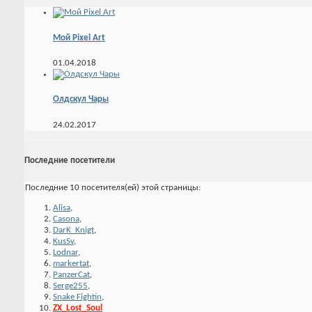
Мой Pixel Art
01.04.2018
Олдскул Чары
24.02.2017
Последние посетители
Последние 10 посетителя(ей) этой страницы:
Alisa
,
Casona
,
DarK_Knigt
,
KusSv
,
Lodnar
,
markertat
,
PanzerCat
,
Serge255
,
Snake Fightin
,
ZX_Lost_Soul