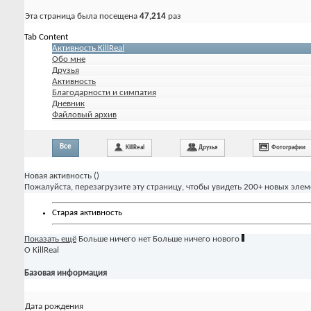
Эта страница была посещена
47,214
раз
Tab Content
Активность KillReal
Обо мне
Друзья
Активность
Благодарности и симпатия
Дневник
Файловый архив
Все
KillReal
Друзья
Фотографии
Новая активность (
)
Пожалуйста, перезагрузите эту страницу, чтобы увидеть 200+ новых элем
Старая активность
Показать ещё
Больше ничего нет
Больше ничего нового
О KillReal
Базовая информация
Дата рождения