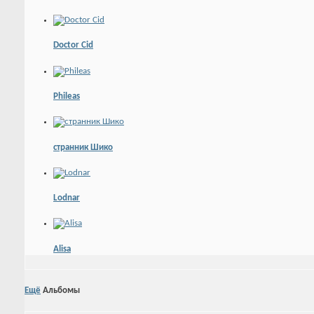
Doctor Cid
Phileas
странник Шико
Lodnar
Alisa
Ещё
Альбомы