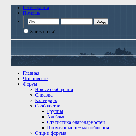
Регистрация
Помощь
Запомнить?
Главная
Что нового?
Форум
Новые сообщения
Справка
Календарь
Сообщество
Группы
Альбомы
Статистика благодарностей
Популярные темы/сообщения
Опции форума