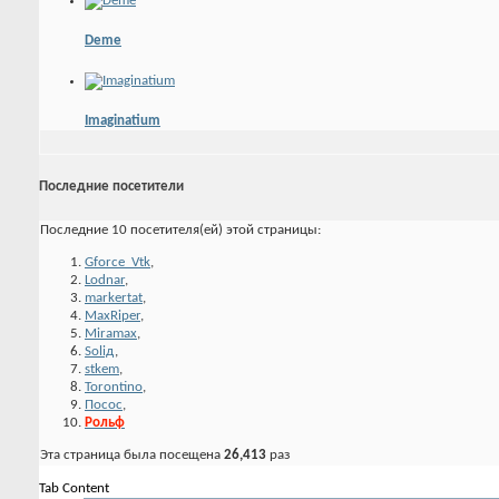
Deme
Imaginatium
Последние посетители
Последние 10 посетителя(ей) этой страницы:
Gforce_Vtk
,
Lodnar
,
markertat
,
MaxRiper
,
Miramax
,
Soliд
,
stkem
,
Torontino
,
Посос
,
Рольф
Эта страница была посещена
26,413
раз
Tab Content