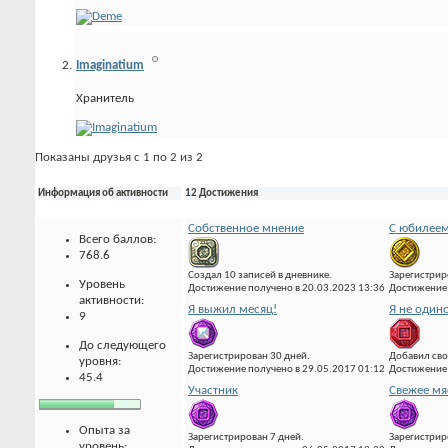
Imaginatium
Хранитель
Показаны друзья с 1 по 2 из 2
Информация об активности
12 Достижения
Собственное мнение
С юбилеем
Всего баллов:
768.6
Создал 10 записей в дневнике.
Зарегистрир
Уровень
Достижение получено в 20.03.2023 13:36
Достижение 
активности:
Я выжил месяц!
Я не один
9
До следующего
Зарегистрирован 30 дней.
Добавил сво
уровня:
Достижение получено в 29.05.2017 01:12
Достижение 
45.4
Участник
Свежее мя
Опыта за
Зарегистрирован 7 дней.
Зарегистрир
уровень: