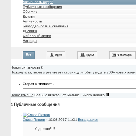
Активность Jagger
Публичные сообщения
Обо мне
Друзья
Активность
Благодарности и симпатия
Дневник
Файловый архив
Награды
Все
Jagger
Друзья
Фотографии
Новая активность (
)
Пожалуйста, перезагрузите эту страницу, чтобы увидеть 200+ новых элем
Старая активность
Показать ещё
Больше ничего нет
Больше ничего нового
1
Публичные сообщения
Слава Пятков
-
10.06.2017
11:31
Весь диалог
С днюхой!!!