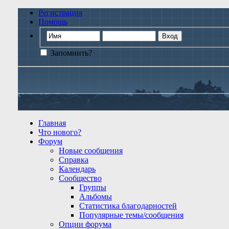
Регистрация
Помощь
Запомнить?
Главная
Что нового?
Форум
Новые сообщения
Справка
Календарь
Сообщество
Группы
Альбомы
Статистика благодарностей
Популярные темы/сообщения
Опции форума