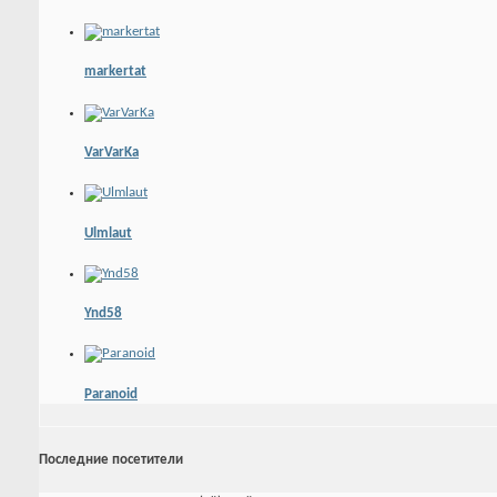
markertat
VarVarKa
Ulmlaut
Ynd58
Paranoid
Последние посетители