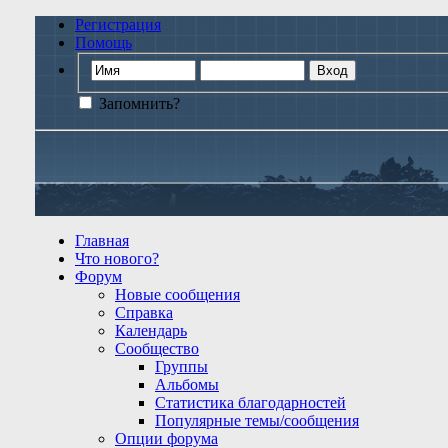
Регистрация
Помощь
Запомнить?
Главная
Что нового?
Форум
Новые сообщения
Справка
Календарь
Сообщество
Группы
Альбомы
Статистика благодарностей
Популярные темы/сообщения
Опции форума