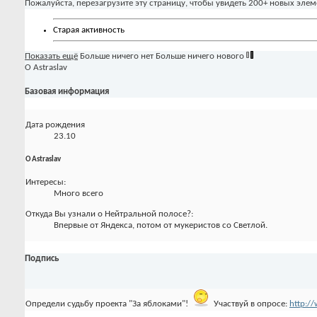
Пожалуйста, перезагрузите эту страницу, чтобы увидеть 200+ новых элем
Старая активность
Показать ещё
Больше ничего нет
Больше ничего нового
О Astraslav
Базовая информация
Дата рождения
23.10
О Astraslav
Интересы:
Много всего
Откуда Вы узнали о Нейтральной полосе?:
Впервые от Яндекса, потом от мукеристов со Светлой.
Подпись
Определи судьбу проекта "За яблоками"!
Участвуй в опросе:
http:/