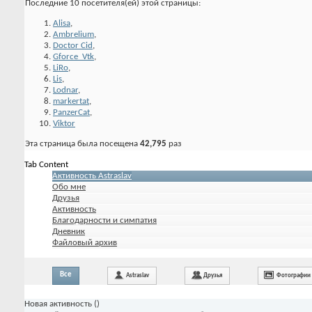
Последние 10 посетителя(ей) этой страницы:
Alisa
,
Ambrelium
,
Doctor Cid
,
Gforce_Vtk
,
LiRo
,
Lis
,
Lodnar
,
markertat
,
PanzerCat
,
Viktor
Эта страница была посещена
42,795
раз
Tab Content
Активность Astraslav
Обо мне
Друзья
Активность
Благодарности и симпатия
Дневник
Файловый архив
Все
Astraslav
Друзья
Фотографии
Новая активность (
)