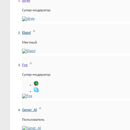
dirge
Супер-модератор
Elazul
Местный
Fox
Супер-модератор
Gener_Al
Пользователь