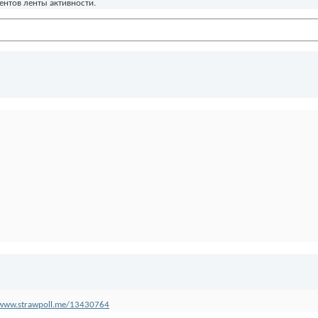
ентов ленты активности.
/www.strawpoll.me/13430764