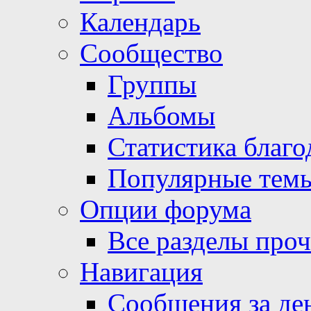
Календарь
Сообщество
Группы
Альбомы
Статистика благо
Популярные тем
Опции форума
Все разделы про
Навигация
Сообщения за де