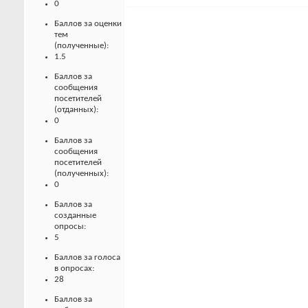
0
Баллов за оценки
тем
(полученные):
1.5
Баллов за
сообщения
посетителей
(отданных):
0
Баллов за
сообщения
посетителей
(полученных):
0
Баллов за
созданные
опросы:
5
Баллов за голоса
в опросах:
28
Баллов за