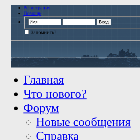
Регистрация
Помощь
Запомнить?
Главная
Что нового?
Форум
Новые сообщения
Справка