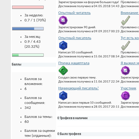
Зарегистрирован на форуме больше года!
Проявлено с
Достижение получено в 04.05.2018 14:43
Достижение 
Опытный читатель
Внимание 
За неделю:
0.7 / 1 (70%)
Зарегистрирован 90 дней.
Проявлено с
Достижение получено в 09.09.2017 00:23
Достижение 
За месяц:
Опытный писатель
Тут есть к
0.9 / 4.43
(20.32%)
Написал 50 сообщений.
Проявлено с
Достижение получено в 15.06.2017 08:54
Достижение 
Птичка нашептала
Я выжил м
Баллы
Создал свою первую тему.
Зарегистрир
Баллов за
Достижение получено в 11.06.2017 22:34
Достижение 
вложения:
Начинающий писатель!
Участник
6
Баллов за
сообщения:
Написал свои первые 10 сообщений.
Зарегистрир
Достижение получено в 28.05.2017 20:11
Достижение 
342
Баллов за темы:
0 Трофеев в наличии
60
Баллов за оценки
0 Было трофеев
тем (отданные):