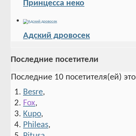
Принцесса неко
Адский дровосек
Последние посетители
Последние 10 посетителя(ей) эт
Besre
,
Fox
,
Kupo
,
Phileas
,
Pitusa
,