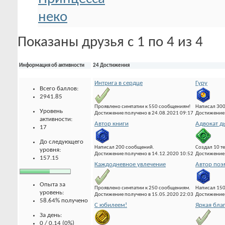
Показаны друзья с 1 по 4 из 4
Информация об активности
24 Достижения
Интрига в сердце
Гуру
Всего баллов:
2941.85
Проявлено симпатии к 550 сообщениям!
Написал 300
Уровень
Достижение получено в 24.08.2021 09:17
Достижение 
активности:
Автор книги
Адвокат д
17
До следующего
Написал 200 сообщений.
Создал 10 т
уровня:
Достижение получено в 14.12.2020 10:52
Достижение 
157.15
Каждодневное увлечение
Автор по
Опыта за
Проявлено симпатии к 250 сообщениям.
Написал 15
уровень:
Достижение получено в 15.05.2020 22:03
Достижение 
58.64% получено
С юбилеем!
Яркая бла
За день:
0 / 0.14 (0%)