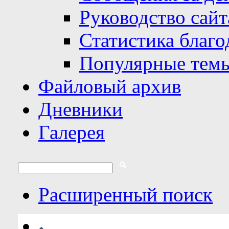
Руководство сайт
Статистика благо
Популярные тем
Файловый архив
Дневники
Галерея
Расширенный поиск