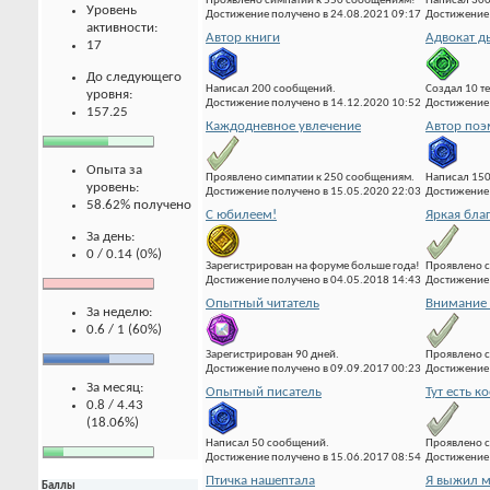
Проявлено симпатии к 550 сообщениям!
Написал 300
Уровень
Достижение получено в 24.08.2021 09:17
Достижение 
активности:
Автор книги
Адвокат д
17
До следующего
Написал 200 сообщений.
Создал 10 т
уровня:
Достижение получено в 14.12.2020 10:52
Достижение 
157.25
Каждодневное увлечение
Автор по
Опыта за
Проявлено симпатии к 250 сообщениям.
Написал 15
уровень:
Достижение получено в 15.05.2020 22:03
Достижение 
58.62% получено
С юбилеем!
Яркая бла
За день:
0 / 0.14 (0%)
Зарегистрирован на форуме больше года!
Проявлено с
Достижение получено в 04.05.2018 14:43
Достижение 
Опытный читатель
Внимание 
За неделю:
0.6 / 1 (60%)
Зарегистрирован 90 дней.
Проявлено с
Достижение получено в 09.09.2017 00:23
Достижение 
За месяц:
Опытный писатель
Тут есть к
0.8 / 4.43
(18.06%)
Написал 50 сообщений.
Проявлено с
Достижение получено в 15.06.2017 08:54
Достижение 
Птичка нашептала
Я выжил м
Баллы