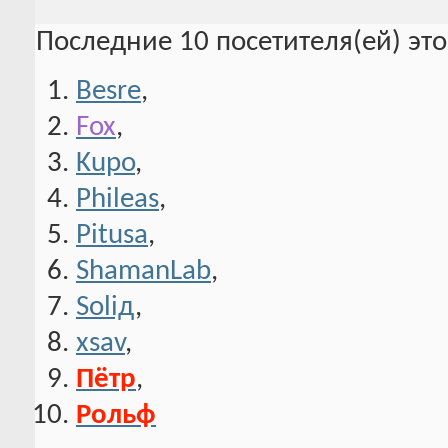
Последние 10 посетителя(ей) эт
Besre
,
Fox
,
Kupo
,
Phileas
,
Pitusa
,
ShamanLab
,
Soliд
,
xsav
,
Пётр
,
Рольф