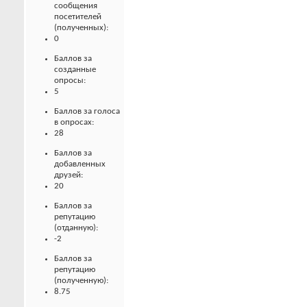
сообщения
посетителей
(полученных):
0
Баллов за
созданные
опросы:
5
Баллов за голоса
в опросах:
28
Баллов за
добавленных
друзей:
20
Баллов за
репутацию
(отданную):
-2
Баллов за
репутацию
(полученную):
8.75