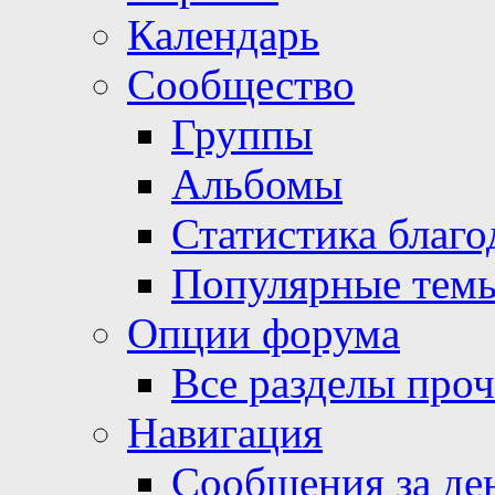
Календарь
Сообщество
Группы
Альбомы
Статистика благо
Популярные тем
Опции форума
Все разделы про
Навигация
Сообщения за де