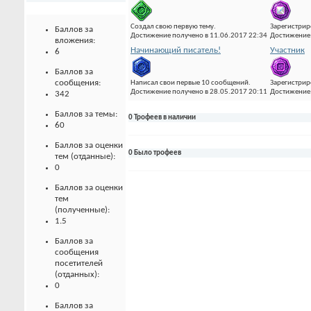
Создал свою первую тему.
Зарегистрир
Баллов за
Достижение получено в 11.06.2017 22:34
Достижение 
вложения:
Начинающий писатель!
Участник
6
Баллов за
сообщения:
Написал свои первые 10 сообщений.
Зарегистрир
Достижение получено в 28.05.2017 20:11
Достижение 
342
Баллов за темы:
0 Трофеев в наличии
60
Баллов за оценки
0 Было трофеев
тем (отданные):
0
Баллов за оценки
тем
(полученные):
1.5
Баллов за
сообщения
посетителей
(отданных):
0
Баллов за