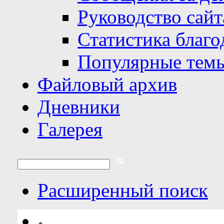
Руководство сайт
Статистика благо
Популярные тем
Файловый архив
Дневники
Галерея
Расширенный поиск