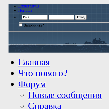
Регистрация
Помощь
Запомнить?
Главная
Что нового?
Форум
Новые сообщения
Справка