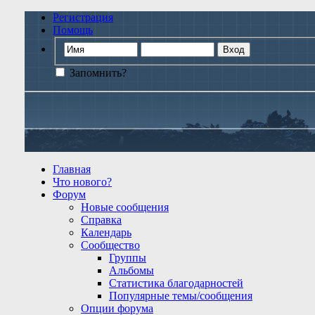
Регистрация
Помощь
Запомнить?
Главная
Что нового?
Форум
Новые сообщения
Справка
Календарь
Сообщество
Группы
Альбомы
Статистика благодарностей
Популярные темы/сообщения
Опции форума