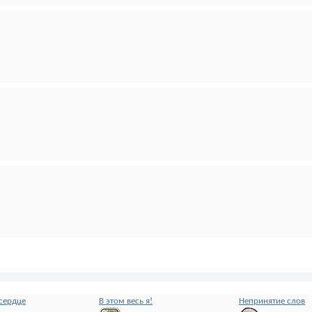
 сердце
В этом весь я!
Непринятие слов