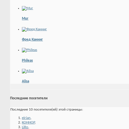
Mur
Фред Канниг
Phileas
Alisa
Последние посетители
Последние 10 посетителя(ей) этой страницы:
eirian
,
KOHHOP
,
LiRo
,