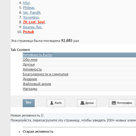
Mur
,
Phileas
,
Ser_Pandit
,
Torontino
,
ZX_Lost_Soul
,
Братец Лис
,
Рольф
Эта страница была посещена
92,685
раз
Tab Content
Активность KusSv
Обо мне
Друзья
Активность
Благодарности и симпатия
Дневник
Файловый архив
Награды
Все
KusSv
Друзья
Фотографии
Новая активность (
)
Пожалуйста, перезагрузите эту страницу, чтобы увидеть 200+ новых элем
Старая активность