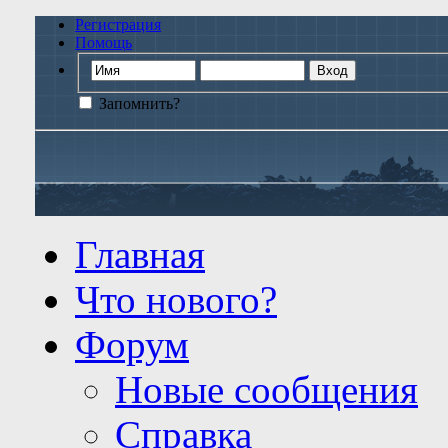
Регистрация
Помощь
Запомнить?
Главная
Что нового?
Форум
Новые сообщения
Справка