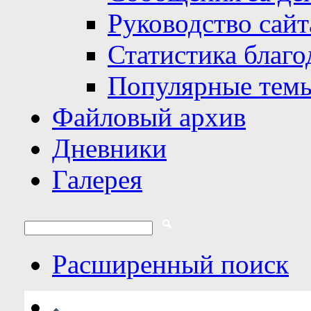
Руководство сайт
Статистика благо
Популярные тем
Файловый архив
Дневники
Галерея
Расширенный поиск