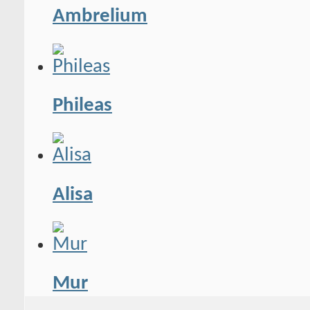
Ambrelium
Phileas
Alisa
Mur