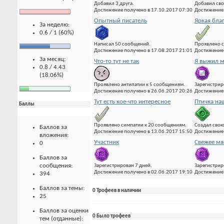
Добавил 3 друга.
Добавил сво
Достижение получено в 17.10.2017 07:30
Достижение 
Опытный писатель
Яркая бла
За неделю:
0.6 / 1 (60%)
Написал 50 сообщений.
Проявлено с
Достижение получено в 17.08.2017 21:01
Достижение 
За месяц:
Что-то тут не так
Я выжил м
0.8 / 4.43
(18.06%)
Проявлено антипатии к 5 сообщениям.
Зарегистрир
Достижение получено в 26.06.2017 20:26
Достижение 
Тут есть кое-что интересное
Птичка на
Баллы
Проявлено симпатии к 20 сообщениям.
Создал свою
Баллов за
Достижение получено в 13.06.2017 15:50
Достижение 
вложения:
Участник
Свежее мя
0
Баллов за
сообщения:
Зарегистрирован 7 дней.
Зарегистрир
Достижение получено в 02.06.2017 19:10
Достижение 
394
Баллов за темы:
0 Трофеев в наличии
25
Баллов за оценки
0 Было трофеев
тем (отданные):