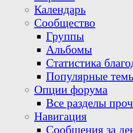
Календарь
Сообщество
Группы
Альбомы
Статистика благо
Популярные тем
Опции форума
Все разделы про
Навигация
Сообщения за де