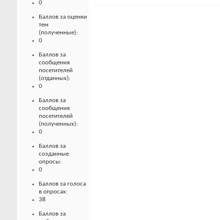
0
Баллов за оценки
тем
(полученные):
0
Баллов за
сообщения
посетителей
(отданных):
0
Баллов за
сообщения
посетителей
(полученных):
0
Баллов за
созданные
опросы:
0
Баллов за голоса
в опросах:
38
Баллов за