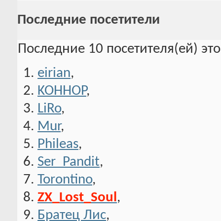
Последние посетители
Последние 10 посетителя(ей) эт
eirian
,
KOHHOP
,
LiRo
,
Mur
,
Phileas
,
Ser_Pandit
,
Torontino
,
ZX_Lost_Soul
,
Братец Лис
,