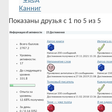
Показаны друзья с 1 по 5 из 5
Информация об активности
23 Достижения
Автор книги
Интрига в
Всего баллов:
2767.2
Написал 200 сообщений.
Проявлено с
Уровень
Достижение получено в 19.11.2021 15:35
Достижение 
активности:
Непринятие слов
Автор по
17
До следующего
Проявлено антипатии к 20 сообщениям.
Написал 15
уровня:
Достижение получено в 27.06.2019 21:08
Достижение 
331.8
Толковый писатель
Каждоднев
Опыта за
Написал 100 сообщений.
Проявлено с
уровень:
Достижение получено в 11.02.2018 13:36
Достижение 
12.68% получено
Трое — уже толпа
Я не один
За день:
0 / 0.14 (0%)