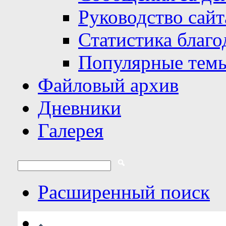
Руководство сайт
Статистика благо
Популярные тем
Файловый архив
Дневники
Галерея
Расширенный поиск