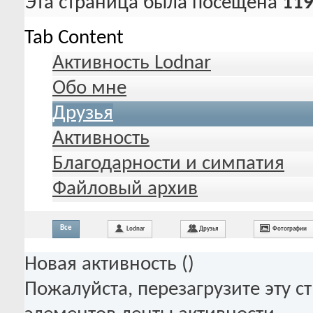
Эта страница была посещена
119
Tab Content
Активность Lodnar
Обо мне
Друзья
Активность
Благодарности и симпатия
Файловый архив
Все
Lodnar
Друзья
Фотографии
Новая активность (
)
Пожалуйста, перезагрузите эту с