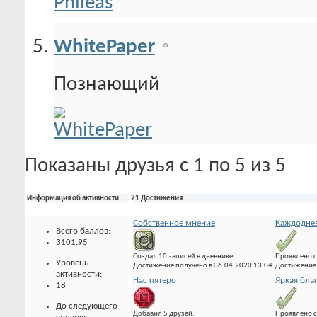
WhitePaper
Познающий
Показаны друзья с 1 по 5 из 5
Информация об активности
21 Достижения
Собственное мнение
Каждоднев
Всего баллов:
3101.95
Создал 10 записей в дневнике.
Проявлено с
Уровень
Достижение получено в 06.04.2020 13:04
Достижение 
активности:
Нас пятеро
Яркая бла
18
До следующего
Добавил 5 друзей.
Проявлено с