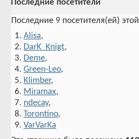
Последние посетители
Последние 9 посетителя(ей) это
Alisa
,
DarK_Knigt
,
Deme
,
Green-Leo
,
Klimber
,
Miramax
,
ndecay
,
Torontino
,
VarVarKa