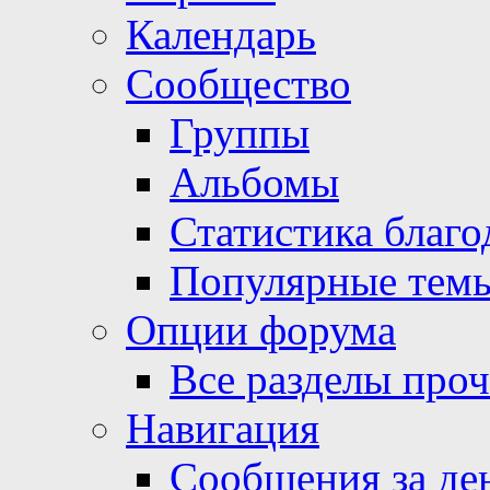
Календарь
Сообщество
Группы
Альбомы
Статистика благо
Популярные тем
Опции форума
Все разделы про
Навигация
Сообщения за де