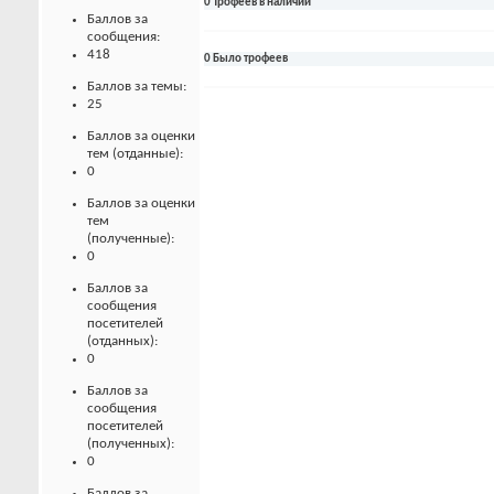
0 Трофеев в наличии
Баллов за
сообщения:
418
0 Было трофеев
Баллов за темы:
25
Баллов за оценки
тем (отданные):
0
Баллов за оценки
тем
(полученные):
0
Баллов за
сообщения
посетителей
(отданных):
0
Баллов за
сообщения
посетителей
(полученных):
0
Баллов за