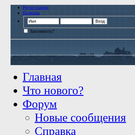
Регистрация
Помощь
Запомнить?
Главная
Что нового?
Форум
Новые сообщения
Справка