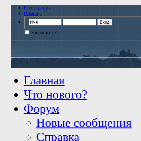
Регистрация
Помощь
Запомнить?
Главная
Что нового?
Форум
Новые сообщения
Справка