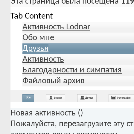
Эта страница была посещена
119
Tab Content
Активность Lodnar
Обо мне
Друзья
Активность
Благодарности и симпатия
Файловый архив
Все
Lodnar
Друзья
Фотографии
Новая активность (
)
Пожалуйста, перезагрузите эту с