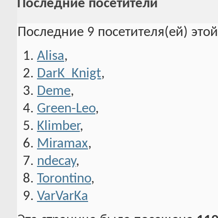
Последние посетители
Последние 9 посетителя(ей) это
Alisa
,
DarK_Knigt
,
Deme
,
Green-Leo
,
Klimber
,
Miramax
,
ndecay
,
Torontino
,
VarVarKa