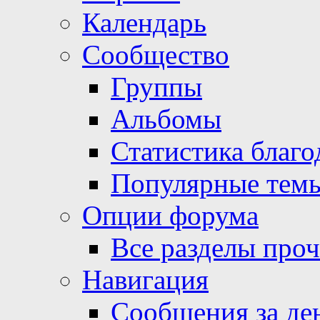
Календарь
Сообщество
Группы
Альбомы
Статистика благо
Популярные тем
Опции форума
Все разделы про
Навигация
Сообщения за де