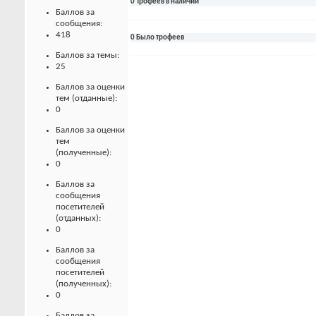
0 Трофеев в наличии
Баллов за
сообщения:
418
0 Было трофеев
Баллов за темы:
25
Баллов за оценки
тем (отданные):
0
Баллов за оценки
тем
(полученные):
0
Баллов за
сообщения
посетителей
(отданных):
0
Баллов за
сообщения
посетителей
(полученных):
0
Баллов за