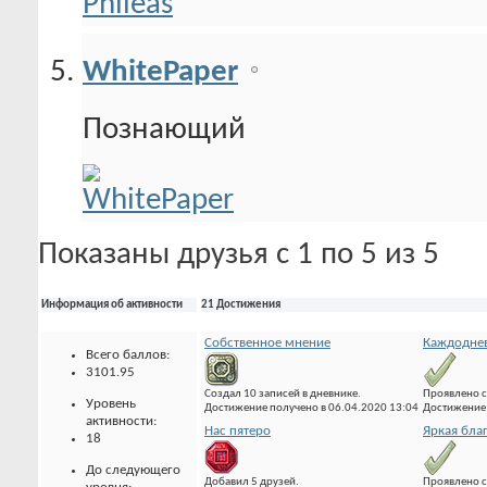
WhitePaper
Познающий
Показаны друзья с 1 по 5 из 5
Информация об активности
21 Достижения
Собственное мнение
Каждоднев
Всего баллов:
3101.95
Создал 10 записей в дневнике.
Проявлено с
Уровень
Достижение получено в 06.04.2020 13:04
Достижение 
активности:
Нас пятеро
Яркая бла
18
До следующего
Добавил 5 друзей.
Проявлено с