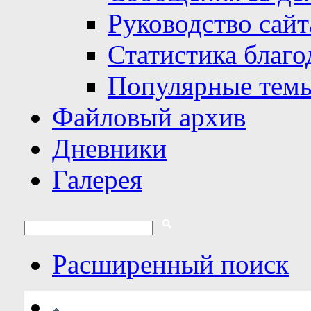
Руководство сайт
Статистика благо
Популярные тем
Файловый архив
Дневники
Галерея
Расширенный поиск