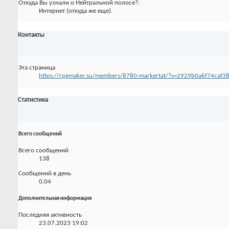
Откуда Вы узнали о Нейтральной полосе?:
Интернет (откуда же еще).
Контакты
Эта страница
https://rpgmaker.su/members/8780-markertat/?s=2929b0a6f74caf
Статистика
Всего сообщений
Всего сообщений
138
Сообщений в день
0.04
Дополнительная информация
Последняя активность
23.07.2023
19:02