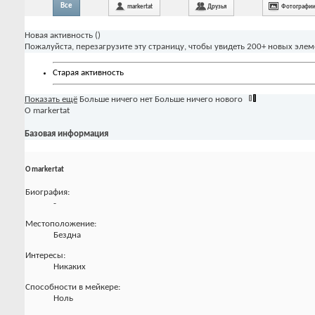
Все
markertat
Друзья
Фотографи
Новая активность (
)
Пожалуйста, перезагрузите эту страницу, чтобы увидеть 200+ новых элем
Старая активность
Показать ещё
Больше ничего нет
Больше ничего нового
О markertat
Базовая информация
О markertat
Биография:
-
Местоположение:
Бездна
Интересы:
Никаких
Способности в мейкере:
Ноль