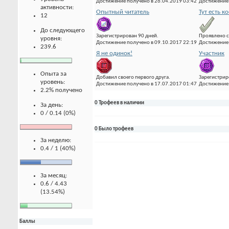
Достижение получено в 26.04.2019 03:42
Достижение 
активности:
Опытный читатель
Тут есть к
12
До следующего
Зарегистрирован 90 дней.
Проявлено с
уровня:
Достижение получено в 09.10.2017 22:19
Достижение 
239.6
Я не одинок!
Участник
Опыта за
Добавил своего первого друга.
Зарегистрир
уровень:
Достижение получено в 17.07.2017 01:47
Достижение 
2.2% получено
0 Трофеев в наличии
За день:
0 / 0.14 (0%)
0 Было трофеев
За неделю:
0.4 / 1 (40%)
За месяц:
0.6 / 4.43
(13.54%)
Баллы