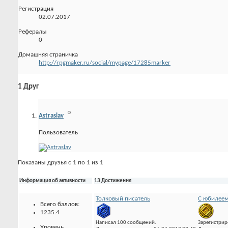
Регистрация
02.07.2017
Рефералы
0
Домашняя страничка
http://rpgmaker.ru/social/mypage/17285marker
1
Друг
Astraslav
Пользователь
Показаны друзья с 1 по 1 из 1
Информация об активности
13 Достижения
Толковый писатель
С юбилеем
Всего баллов:
1235.4
Написал 100 сообщений.
Зарегистрир
Уровень