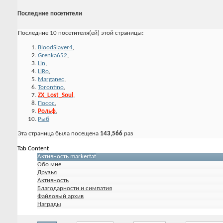
Последние посетители
Последние 10 посетителя(ей) этой страницы:
BloodSlayer4
,
Grenka652
,
Lin
,
LiRo
,
Marganec
,
Torontino
,
ZX_Lost_Soul
,
Посос
,
Рольф
,
Рыб
Эта страница была посещена
143,566
раз
Tab Content
Активность markertat
Обо мне
Друзья
Активность
Благодарности и симпатия
Файловый архив
Награды