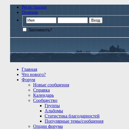
Регистрация
Помощь
Запомнить?
Главная
Что нового?
Форум
Новые сообщения
Справка
Календарь
Сообщество
Группы
Альбомы
Статистика благодарностей
Популярные темы/сообщения
Опции форума