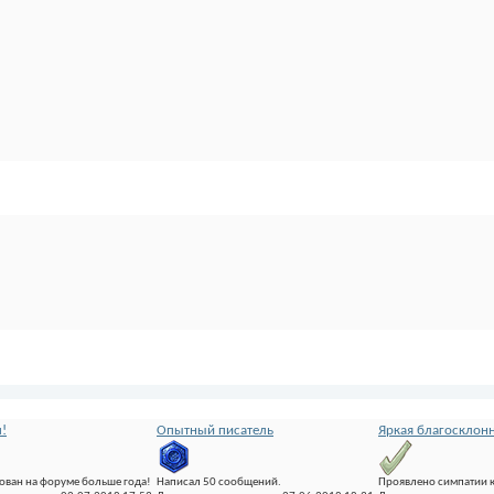
!
Опытный писатель
Яркая благосклон
ован на форуме больше года!
Написал 50 сообщений.
Проявлено симпатии 