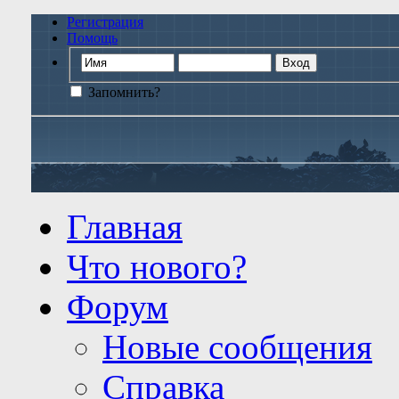
Регистрация
Помощь
Запомнить?
Главная
Что нового?
Форум
Новые сообщения
Справка