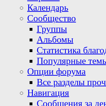
Календарь
Сообщество
Группы
Альбомы
Статистика благо
Популярные тем
Опции форума
Все разделы про
Навигация
Сообщения за де