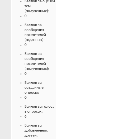
Баллов за оценки
тем
(полученные):
0
Баллов за
сообщения
посетителей
(отданных):
0
Баллов за
сообщения
посетителей
(полученных):
0
Баллов за
созданные
опросы:
0
Баллов за голоса
в опросах:
6
Баллов за
добавленных
друзей: