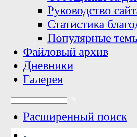
Руководство сайт
Статистика благо
Популярные тем
Файловый архив
Дневники
Галерея
Расширенный поиск