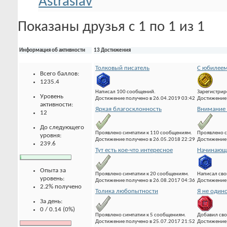
Показаны друзья с 1 по 1 из 1
Информация об активности
13 Достижения
Толковый писатель
С юбилеем
Всего баллов:
1235.4
Написал 100 сообщений.
Зарегистрир
Уровень
Достижение получено в 26.04.2019 03:42
Достижение 
активности:
Яркая благосклонность
Внимание 
12
До следующего
Проявлено симпатии к 110 сообщениям.
Проявлено с
уровня:
Достижение получено в 26.05.2018 22:29
Достижение 
239.6
Тут есть кое-что интересное
Начинающи
Опыта за
Проявлено симпатии к 20 сообщениям.
Написал сво
уровень:
Достижение получено в 26.08.2017 04:36
Достижение 
2.2% получено
Толика любопытности
Я не один
За день:
0 / 0.14 (0%)
Проявлено симпатии к 5 сообщениям.
Добавил сво
Достижение получено в 25.07.2017 21:52
Достижение 