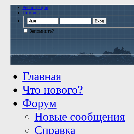
Регистрация
Помощь
Запомнить?
Главная
Что нового?
Форум
Новые сообщения
Справка