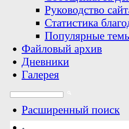
Руководство сайт
Статистика благо
Популярные тем
Файловый архив
Дневники
Галерея
Расширенный поиск