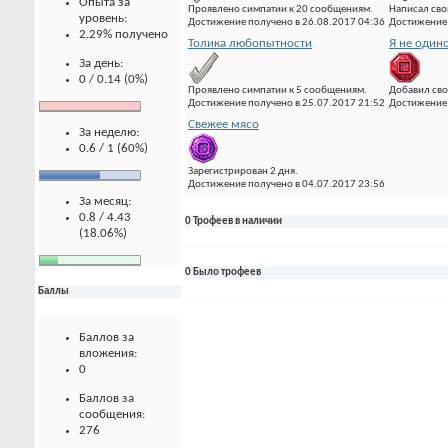
Опыта за
Проявлено симпатии к 20 сообщениям.
Написал сво
уровень:
Достижение получено в 26.08.2017 04:36
Достижение 
2.29% получено
Толика любопытности
Я не один
За день:
0 / 0.14 (0%)
Проявлено симпатии к 5 сообщениям.
Добавил сво
Достижение получено в 25.07.2017 21:52
Достижение 
Свежее мясо
За неделю:
0.6 / 1 (60%)
Зарегистрирован 2 дня.
Достижение получено в 04.07.2017 23:56
За месяц:
0.8 / 4.43
0 Трофеев в наличии
(18.06%)
0 Было трофеев
Баллы
Баллов за
вложения:
0
Баллов за
сообщения:
276