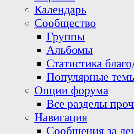
Календарь
Сообщество
Группы
Альбомы
Статистика благо
Популярные тем
Опции форума
Все разделы про
Навигация
Сообщения за де