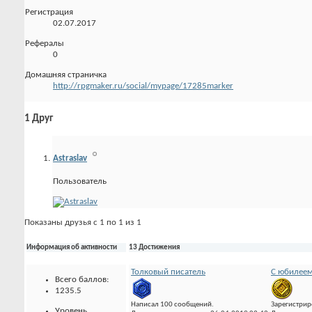
Регистрация
02.07.2017
Рефералы
0
Домашняя страничка
http://rpgmaker.ru/social/mypage/17285marker
1
Друг
Astraslav
Пользователь
Показаны друзья с 1 по 1 из 1
Информация об активности
13 Достижения
Толковый писатель
С юбилеем
Всего баллов:
1235.5
Написал 100 сообщений.
Зарегистрир
Уровень