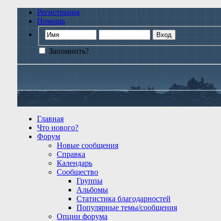
Регистрация
Помощь
Запомнить?
Главная
Что нового?
Форум
Новые сообщения
Справка
Календарь
Сообщество
Группы
Альбомы
Статистика благодарностей
Популярные темы/сообщения
Опции форума