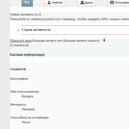
Все
markertat
Друзья
Фотографи
Новая активность (
)
Пожалуйста, перезагрузите эту страницу, чтобы увидеть 200+ новых элем
Старая активность
Показать ещё
Больше ничего нет
Больше ничего нового
О markertat
Базовая информация
О markertat
Биография:
-
Местоположение:
Бездна
Интересы:
Никаких
Способности в мейкере:
Ноль