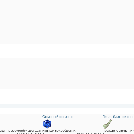
!
Опытный писатель
Яркая благосклон
ован на форуме больше года!
Написал 50 сообщений.
Проявлено симпатии 