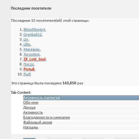
Последние посетители
Последние 10 посетителя(ей) этой страницы:
BloodSlayer4
,
Grenka652
,
Lin
,
LiRo
,
Marganec
,
Torontino
,
ZX_Lost_Soul
,
Посос
,
Рольф
,
Рыб
Эта страница была посещена
143,650
раз
Tab Content
Активность markertat
Обо мне
Друзья
Активность
Благодарности и симпатия
Файловый архив
Награды