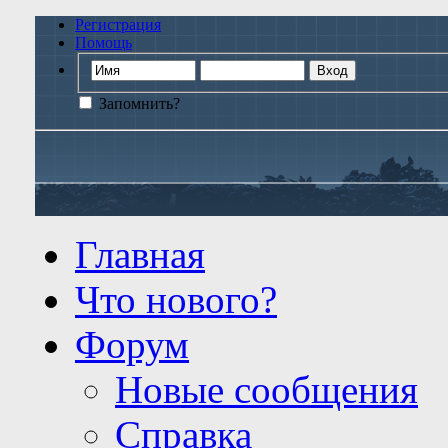
Регистрация
Помощь
Запомнить?
Главная
Что нового?
Форум
Новые сообщения
Справка