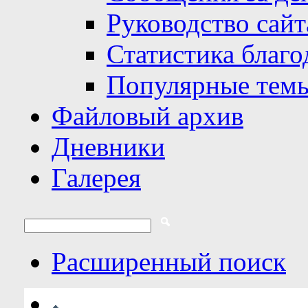
Руководство сайт
Статистика благо
Популярные тем
Файловый архив
Дневники
Галерея
Расширенный поиск