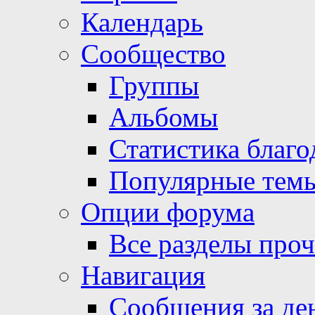
Календарь
Сообщество
Группы
Альбомы
Статистика благо
Популярные тем
Опции форума
Все разделы про
Навигация
Сообщения за де