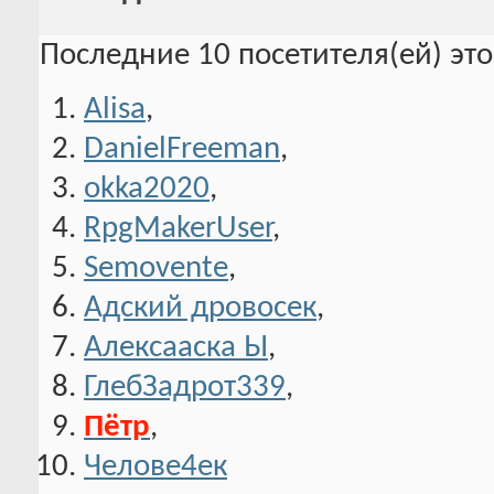
Последние 10 посетителя(ей) эт
Alisa
,
DanielFreeman
,
okka2020
,
RpgMakerUser
,
Semovente
,
Адский дровосек
,
Алексааска Ы
,
ГлебЗадрот339
,
Пётр
,
Челове4ек