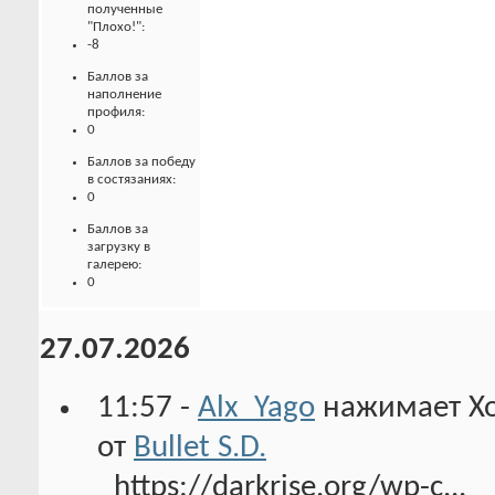
полученные
"Плохо!":
-8
Баллов за
наполнение
профиля:
0
Баллов за победу
в состязаниях:
0
Баллов за
загрузку в
галерею:
0
27.07.2026
11:57 -
Alx_Yago
нажимает Х
от
Bullet S.D.
https://darkrise.org/wp-c...