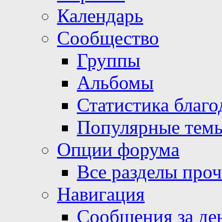
Календарь
Сообщество
Группы
Альбомы
Статистика благо
Популярные тем
Опции форума
Все разделы про
Навигация
Сообщения за де