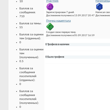
Участник
Начинающи
10
Баллов за
сообщения:
Зарегистрирован 7 дней.
Написал сво
Достижение получено в 13.09.2017 20:47
Достижение 
710
Птичка нашептала
Баллов за темы:
55
Создал свою первую тему.
Баллов за оценки
Достижение получено в 05.09.2017 16:59
тем (отданные):
0
0 Трофеев в наличии
Баллов за оценки
тем
(полученные):
0 Было трофеев
0.5
Баллов за
сообщения
посетителей
(отданных):
0
Баллов за
сообщения
посетителей
(полученных):
0