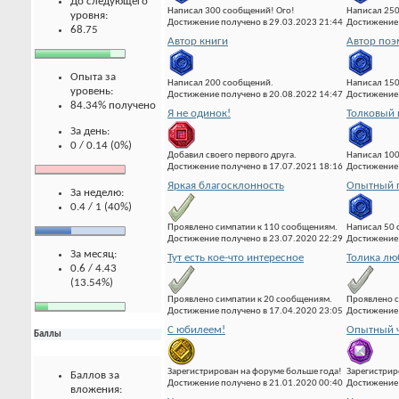
До следующего
Написал 300 сообщений! Ого!
Написал 25
уровня:
Достижение получено в 29.03.2023 21:44
Достижение 
68.75
Автор книги
Автор по
Опыта за
Написал 200 сообщений.
Написал 15
уровень:
Достижение получено в 20.08.2022 14:47
Достижение 
84.34% получено
Я не одинок!
Толковый 
За день:
0 / 0.14 (0%)
Добавил своего первого друга.
Написал 10
Достижение получено в 17.07.2021 18:16
Достижение 
Яркая благосклонность
Опытный 
За неделю:
0.4 / 1 (40%)
Проявлено симпатии к 110 сообщениям.
Написал 50
Достижение получено в 23.07.2020 22:29
Достижение 
За месяц:
Тут есть кое-что интересное
Толика лю
0.6 / 4.43
(13.54%)
Проявлено симпатии к 20 сообщениям.
Проявлено с
Достижение получено в 17.04.2020 23:05
Достижение 
С юбилеем!
Опытный ч
Баллы
Зарегистрирован на форуме больше года!
Зарегистрир
Баллов за
Достижение получено в 21.01.2020 00:40
Достижение 
вложения: