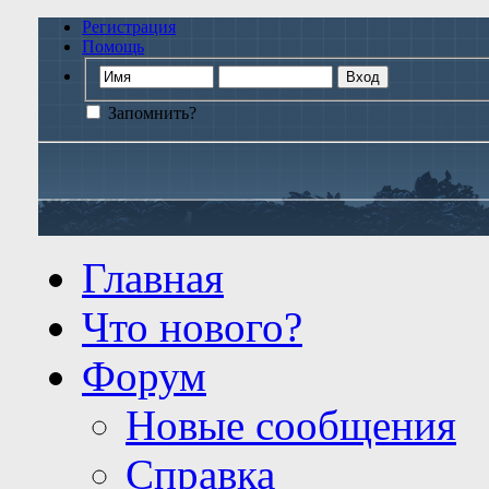
Регистрация
Помощь
Запомнить?
Главная
Что нового?
Форум
Новые сообщения
Справка