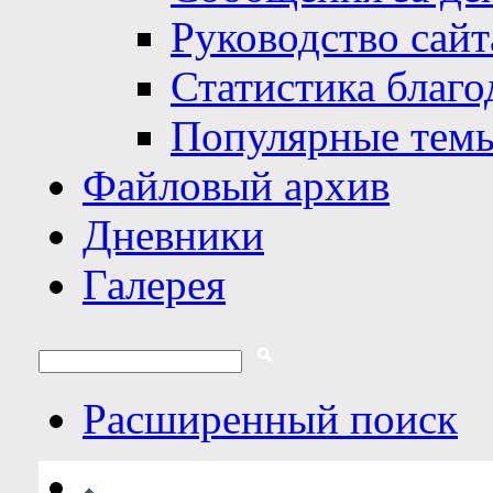
Руководство сайт
Статистика благо
Популярные тем
Файловый архив
Дневники
Галерея
Расширенный поиск