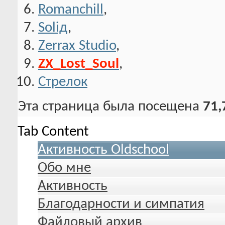
Romanchill
,
Soliд
,
Zerrax Studio
,
ZX_Lost_Soul
,
Стрелок
Эта страница была посещена
71,
Tab Content
Активность Oldschool
Обо мне
Активность
Благодарности и симпатия
Файловый архив