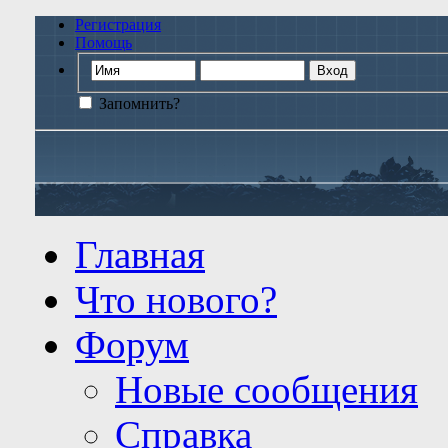
Регистрация
Помощь
Запомнить?
Главная
Что нового?
Форум
Новые сообщения
Справка