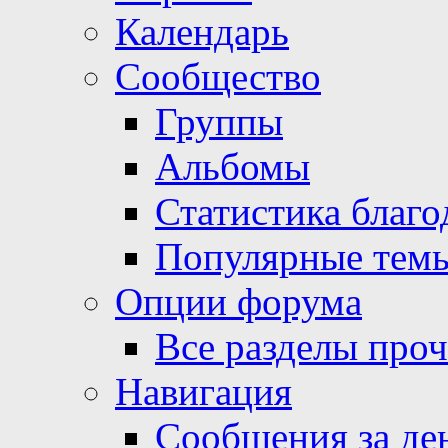
Календарь
Сообщество
Группы
Альбомы
Статистика благо
Популярные тем
Опции форума
Все разделы про
Навигация
Сообщения за де