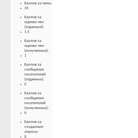
Баллов за темы:
35
Баллов за
оценки тем
(отданные):
1.5
Баллов за
оценки тем
(полученные):
1
Баллов за
сообщения
посетителей
(отданных):
0
Баллов за
сообщения
посетителей
(полученных):
0
Баллов за
созданные
опросы:
0