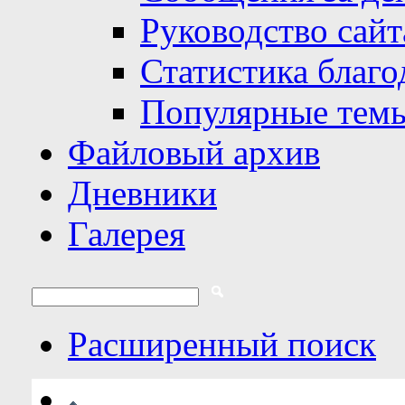
Руководство сайт
Статистика благо
Популярные тем
Файловый архив
Дневники
Галерея
Расширенный поиск