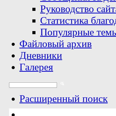
Руководство сайт
Статистика благо
Популярные тем
Файловый архив
Дневники
Галерея
Расширенный поиск