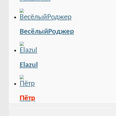
PanzerCat
ВесёлыйРоджер
Elazul
Пётр