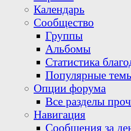
Календарь
Сообщество
Группы
Альбомы
Статистика благо
Популярные тем
Опции форума
Все разделы про
Навигация
Сообщения за де