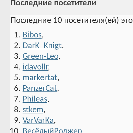
Последние посетители
Последние 10 посетителя(ей) эт
Bibos
,
DarK_Knigt
,
Green-Leo
,
idavollr
,
markertat
,
PanzerCat
,
Phileas
,
stkem
,
VarVarKa
,