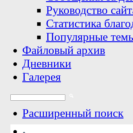
Руководство сайт
Статистика благо
Популярные тем
Файловый архив
Дневники
Галерея
Расширенный поиск