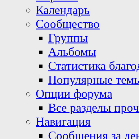
Календарь
Сообщество
Группы
Альбомы
Статистика благо
Популярные тем
Опции форума
Все разделы про
Навигация
Сообщения за де