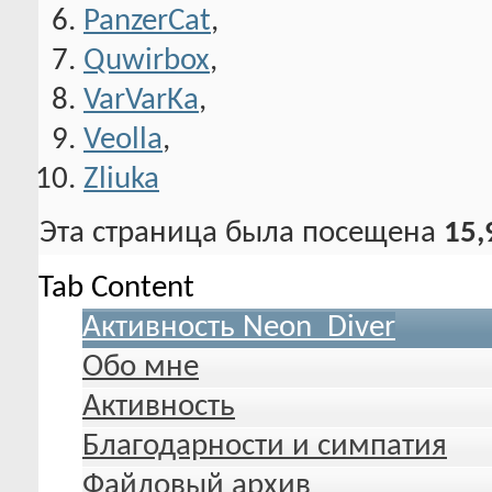
PanzerCat
,
Quwirbox
,
VarVarKa
,
Veolla
,
Zliuka
Эта страница была посещена
15,
Tab Content
Активность Neon_Diver
Обо мне
Активность
Благодарности и симпатия
Файловый архив