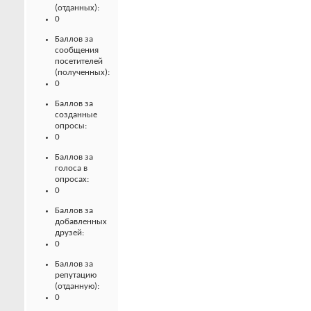
(отданных):
0
Баллов за
сообщения
посетителей
(полученных):
0
Баллов за
созданные
опросы:
0
Баллов за
голоса в
опросах:
0
Баллов за
добавленных
друзей:
0
Баллов за
репутацию
(отданную):
0