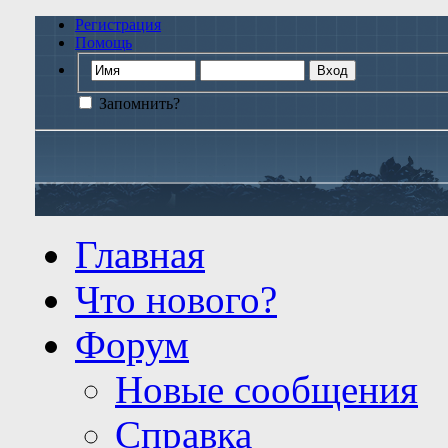
Регистрация
Помощь
Запомнить?
Главная
Что нового?
Форум
Новые сообщения
Справка