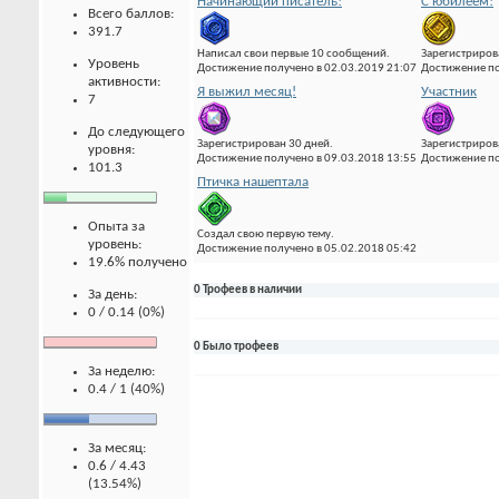
Начинающий писатель!
С юбилеем!
Всего баллов:
391.7
Написал свои первые 10 сообщений.
Зарегистриров
Уровень
Достижение получено в 02.03.2019 21:07
Достижение по
активности:
Я выжил месяц!
Участник
7
До следующего
Зарегистрирован 30 дней.
Зарегистриров
уровня:
Достижение получено в 09.03.2018 13:55
Достижение по
101.3
Птичка нашептала
Опыта за
Создал свою первую тему.
уровень:
Достижение получено в 05.02.2018 05:42
19.6% получено
0 Трофеев в наличии
За день:
0 / 0.14 (0%)
0 Было трофеев
За неделю:
0.4 / 1 (40%)
За месяц:
0.6 / 4.43
(13.54%)