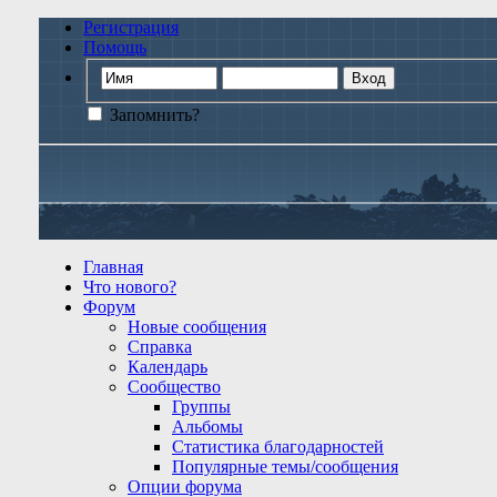
Регистрация
Помощь
Запомнить?
Главная
Что нового?
Форум
Новые сообщения
Справка
Календарь
Сообщество
Группы
Альбомы
Статистика благодарностей
Популярные темы/сообщения
Опции форума