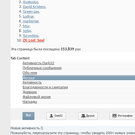
Avatosius
,
David Kristens
,
Green-Leo
,
Lodnar
,
markertat
,
Mur
,
Soliд
,
Torontino
,
ZX_Lost_Soul
Эта страница была посещена
153,839
раз
Tab Content
Активность Dark32
Публичные сообщения
Обо мне
Друзья
Активность
Благодарности и симпатия
Дневник
Файловый архив
Награды
Все
Dark32
Друзья
Фотографии
Новая активность (
)
Пожалуйста, перезагрузите эту страницу, чтобы увидеть 200+ новых элем