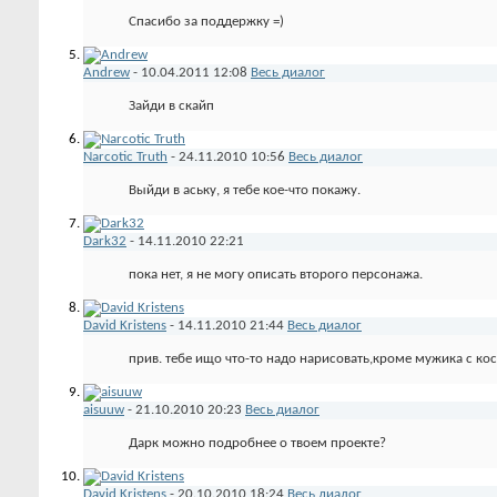
Спасибо за поддержку =)
Andrew
-
10.04.2011
12:08
Весь диалог
Зайди в скайп
Narcotic Truth
-
24.11.2010
10:56
Весь диалог
Выйди в аську, я тебе кое-что покажу.
Dark32
-
14.11.2010
22:21
пока нет, я не могу описать второго персонажа.
David Kristens
-
14.11.2010
21:44
Весь диалог
прив. тебе ищо что-то надо нарисовать,кроме мужика с ко
aisuuw
-
21.10.2010
20:23
Весь диалог
Дарк можно подробнее о твоем проекте?
David Kristens
-
20.10.2010
18:24
Весь диалог