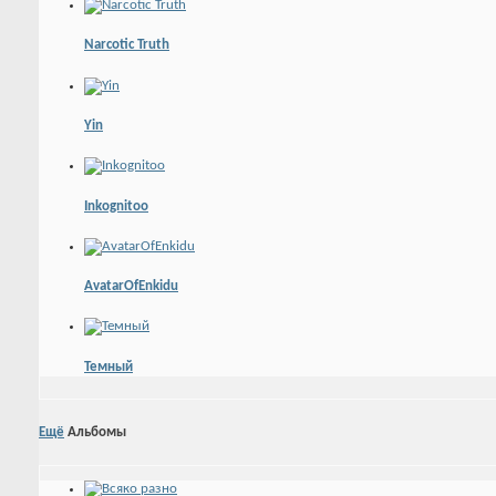
Narcotic Truth
Yin
Inkognitoo
AvatarOfEnkidu
Темный
Ещё
Альбомы