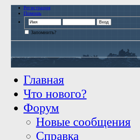
Регистрация
Помощь
Запомнить?
Главная
Что нового?
Форум
Новые сообщения
Справка