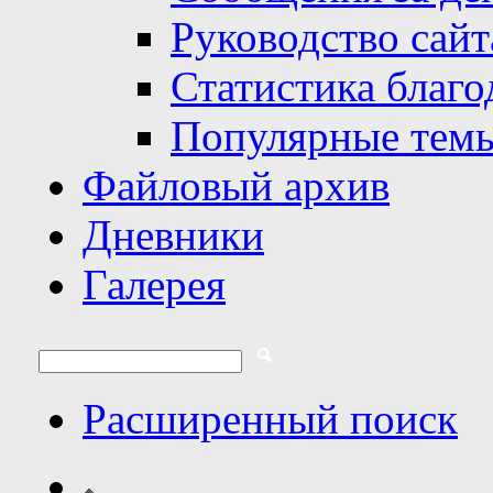
Руководство сайт
Статистика благо
Популярные тем
Файловый архив
Дневники
Галерея
Расширенный поиск