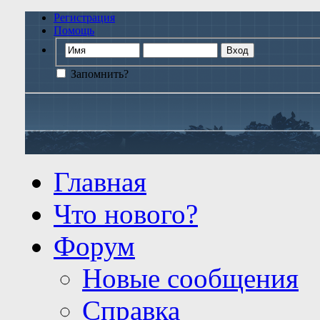
Регистрация
Помощь
Запомнить?
Главная
Что нового?
Форум
Новые сообщения
Справка