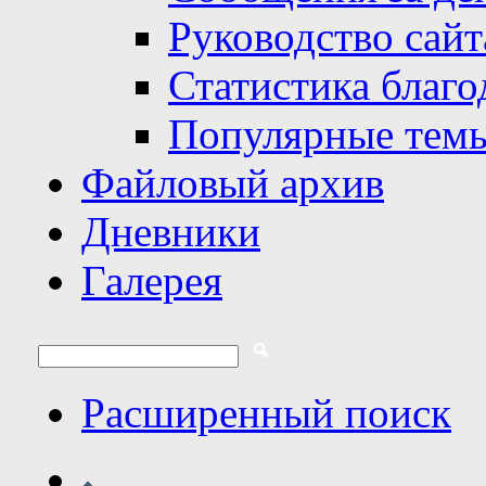
Руководство сайт
Статистика благо
Популярные тем
Файловый архив
Дневники
Галерея
Расширенный поиск