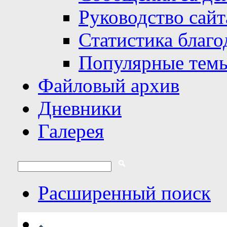
Руководство сайт
Статистика благо
Популярные тем
Файловый архив
Дневники
Галерея
Расширенный поиск