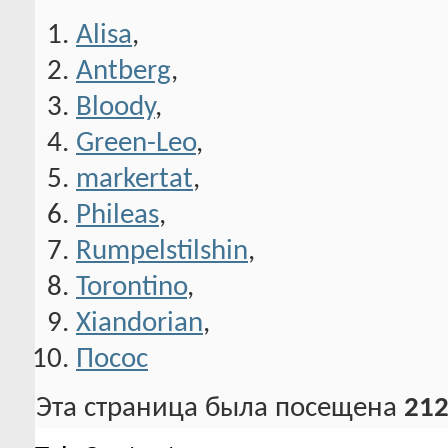
Alisa
,
Antberg
,
Bloody
,
Green-Leo
,
markertat
,
Phileas
,
Rumpelstilshin
,
Torontino
,
Xiandorian
,
Посос
Эта страница была посещена
212