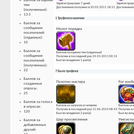
Баллов за оценки
Зарегистрирован 7 дней.
Зарегистрир
тем
Достижение получено в 20.03.2011 18:51
Достижение 
(полученные):
13.5
1 Трофеев в наличии
Баллов за
сообщения
Молот порядка
посетителей
(отданных):
10
Баллов за
Баллов за оценки тем (отданные)
сообщения
Получен в последний раз 24.03.2011 00:15
посетителей
Был во владении 1 раз(а)
(полученных):
22
7 Было трофеев
Баллов за
Полотно мастера
Рог изоб
созданные
опросы:
25
Баллов за голоса
Баллов за загрузку в галерею
Баллов за
в опросах:
Получен в последний раз 12.06.2014 08:43
Получен в 
120
Был во владении 2 раз(а)
Был во вла
Шар просветления
Увесисты
Баллов за
добавленных
друзей: