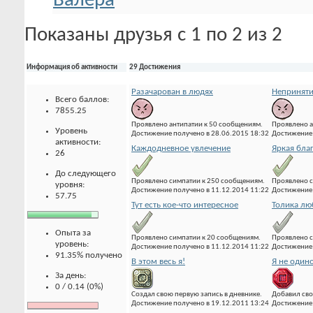
Показаны друзья с 1 по 2 из 2
Информация об активности
29 Достижения
Разачарован в людях
Неприняти
Всего баллов:
7855.25
Проявлено антипатии к 50 сообщениям.
Проявлено а
Уровень
Достижение получено в 28.06.2015 18:32
Достижение 
активности:
Каждодневное увлечение
Яркая бла
26
До следующего
Проявлено симпатии к 250 сообщениям.
Проявлено с
уровня:
Достижение получено в 11.12.2014 11:22
Достижение 
57.75
Тут есть кое-что интересное
Толика лю
Опыта за
Проявлено симпатии к 20 сообщениям.
Проявлено с
уровень:
Достижение получено в 11.12.2014 11:22
Достижение 
91.35% получено
В этом весь я!
Я не один
За день:
0 / 0.14 (0%)
Создал свою первую запись в дневнике.
Добавил сво
Достижение получено в 19.12.2011 13:24
Достижение 