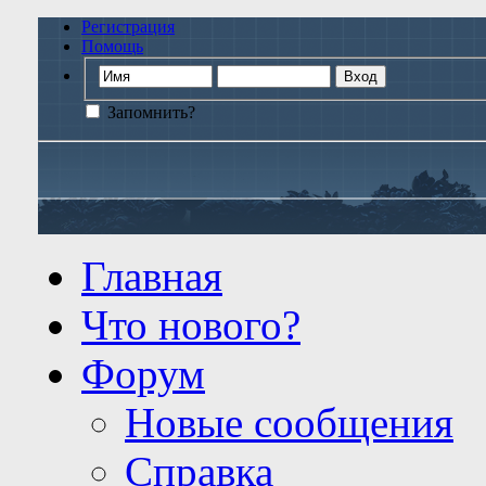
Регистрация
Помощь
Запомнить?
Главная
Что нового?
Форум
Новые сообщения
Справка