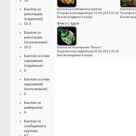
10
Баллов за
Баллов за сообщения в группах
Баллов за 
Получен в последний раз 11.04.2011 23:22
Получен в 
репутацию
Был во владении 4 раз(а)
Был во вла
(отданную):
Фляга с ядом
55.5
Баллов за
репутацию
(полученную):
20.5
Баллов за полученные "Плохо!"
Получен в последний раз 07.06.2011 23:15
Был во владении 4 раз(а)
Баллов за очки
нарушения
(отданные):
0
Баллов за очки
нарушений
(полученные):
0
Баллов за
рефералов:
0
Баллов за
сообщения в
группах:
67