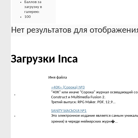
Баллов за
загрузку в
галерею:
100
Нет результатов для отображения
Загрузки Inca
Имя файла
«40К» (Сорока) №3
"40К" или иначе "Сорока" журнал освещающий соз
Construct и Multimedia Fusion 2.
Третий выпуск: RPG Maker. PDF, 12,9...
SANiTY blACkOUt №1
Это электронное издание является самым уникаль
зрения) в череде мейкерских журн�...