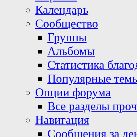
Календарь
Сообщество
Группы
Альбомы
Статистика благо
Популярные тем
Опции форума
Все разделы про
Навигация
Сообщения за де