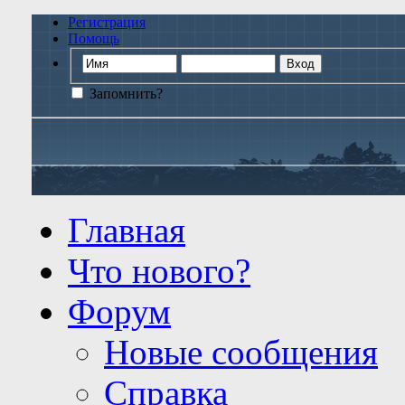
Регистрация
Помощь
Запомнить?
Главная
Что нового?
Форум
Новые сообщения
Справка