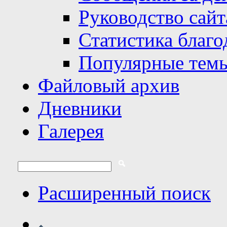
Руководство сайт
Статистика благо
Популярные тем
Файловый архив
Дневники
Галерея
Расширенный поиск