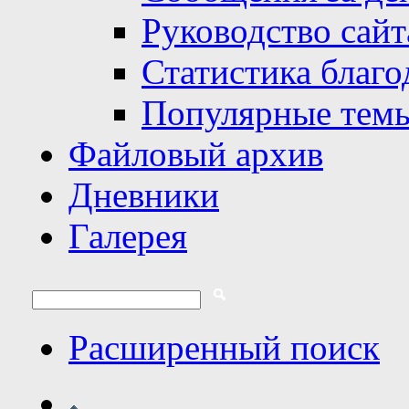
Руководство сайт
Статистика благо
Популярные тем
Файловый архив
Дневники
Галерея
Расширенный поиск