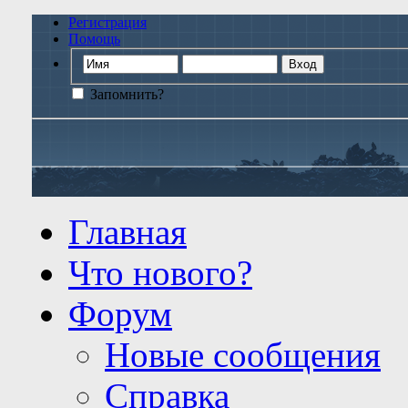
Регистрация
Помощь
Запомнить?
Главная
Что нового?
Форум
Новые сообщения
Справка