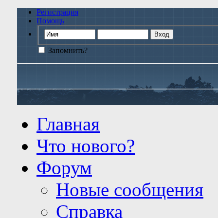
Регистрация
Помощь
Запомнить?
Главная
Что нового?
Форум
Новые сообщения
Справка