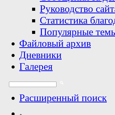
Руководство сайт
Статистика благо
Популярные тем
Файловый архив
Дневники
Галерея
Расширенный поиск