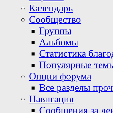
Календарь
Сообщество
Группы
Альбомы
Статистика благо
Популярные тем
Опции форума
Все разделы про
Навигация
Сообщения за де