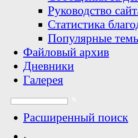
Руководство сайт
Статистика благо
Популярные тем
Файловый архив
Дневники
Галерея
Расширенный поиск