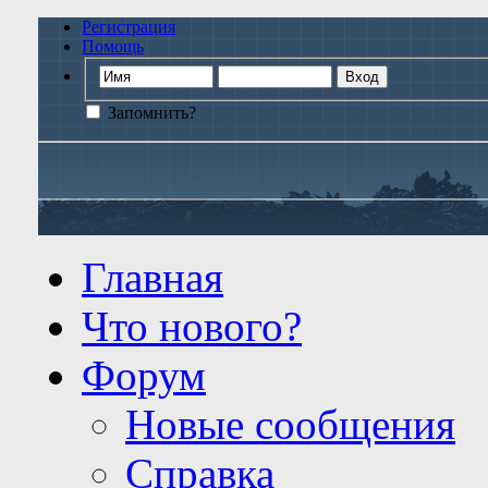
Регистрация
Помощь
Запомнить?
Главная
Что нового?
Форум
Новые сообщения
Справка