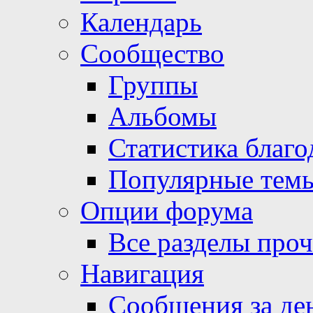
Календарь
Сообщество
Группы
Альбомы
Статистика благо
Популярные тем
Опции форума
Все разделы про
Навигация
Сообщения за де