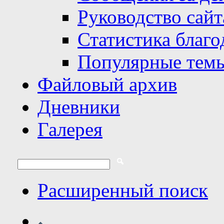
Руководство сайт
Статистика благо
Популярные тем
Файловый архив
Дневники
Галерея
Расширенный поиск