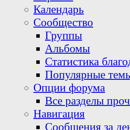
Календарь
Сообщество
Группы
Альбомы
Статистика благо
Популярные тем
Опции форума
Все разделы про
Навигация
Сообщения за де