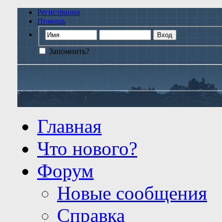
Регистрация
Помощь
Запомнить?
Главная
Что нового?
Форум
Новые сообщения
Справка