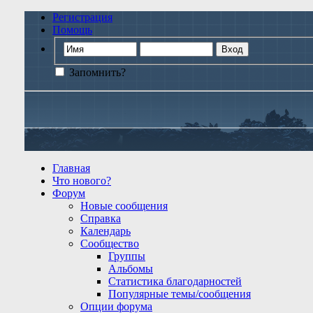
Регистрация
Помощь
Запомнить?
Главная
Что нового?
Форум
Новые сообщения
Справка
Календарь
Сообщество
Группы
Альбомы
Статистика благодарностей
Популярные темы/сообщения
Опции форума