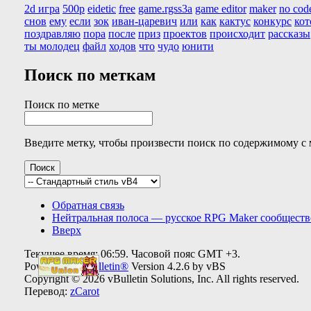
2d игра
500р
eidetic
free
game.rgss3a
game editor
maker
no cod
снов
ему
если
зок
иван-царевич
или
как
кактус
конкурс
кот
поздравляю
пора
после
приз
проектов
происходит
рассказы
ты молодец
файл
ходов
что
чудо
юнити
Поиск по меткам
Поиск по метке
Введите метку, чтобы произвести поиск по содержимому с 
Обратная связь
Нейтральная полоса — русское RPG Maker сообществ
Вверх
Текущее время:
06:59
. Часовой пояс GMT +3.
Powered by
vBulletin®
Version 4.2.6 by vBS
Copyright © 2026 vBulletin Solutions, Inc. All rights reserved.
Перевод:
zCarot