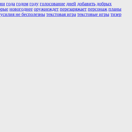
ени
года
годом
году
голосование
дней
добавить
добрых
орые
новогоднее
оружиеждет
перезаряжает
персонаж
планы
 усилия не бесполезны
текстовая игра
текстовые игры
тизер