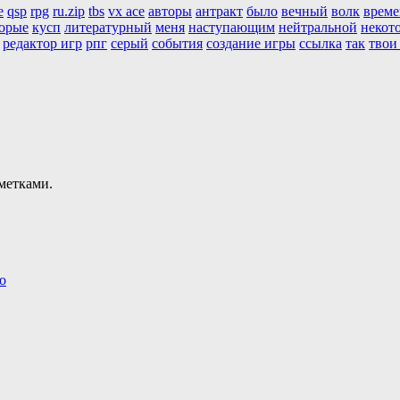
e
qsp
rpg
ru.zip
tbs
vx ace
авторы
антракт
было
вечный
волк
врем
орые
кусп
литературный
меня
наступающим
нейтральной
некот
редактор игр
рпг
серый
события
создание игры
ссылка
так
твои
метками.
о