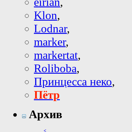
eirian
,
Klon
,
Lodnar
,
marker
,
markertat
,
Roliboba
,
Принцесса неко
,
Пётр
Архив
<