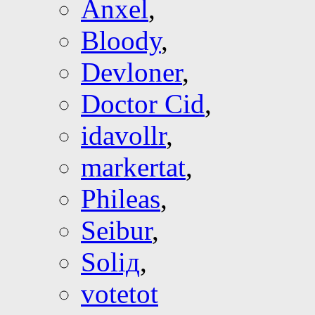
Anxel
,
Bloody
,
Devloner
,
Doctor Cid
,
idavollr
,
markertat
,
Phileas
,
Seibur
,
Soliд
,
votetot