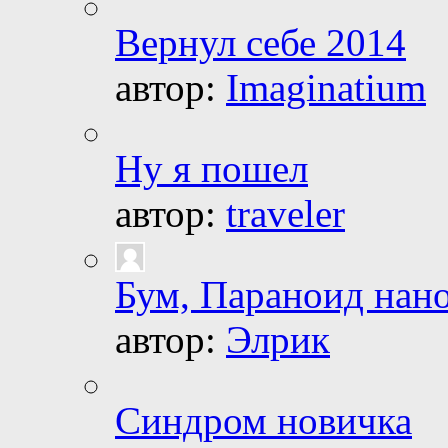
Вернул себе 2014
автор:
Imaginatium
Ну я пошел
автор:
traveler
Бум, Параноид нан
автор:
Элрик
Синдром новичка