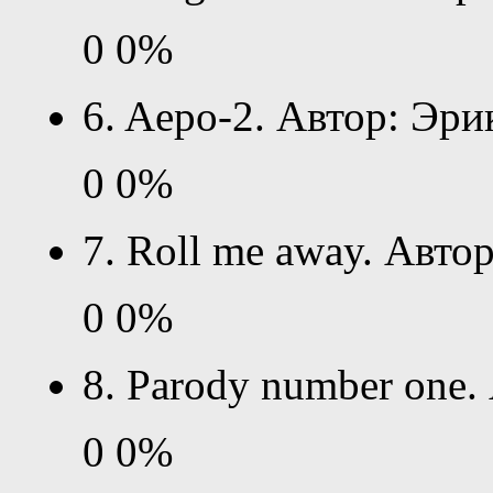
0
0%
6. Aеро-2. Автор: Эри
0
0%
7. Roll me away. Авто
0
0%
8. Parody number one.
0
0%