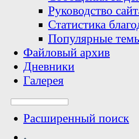
Руководство сайт
Статистика благо
Популярные тем
Файловый архив
Дневники
Галерея
Расширенный поиск