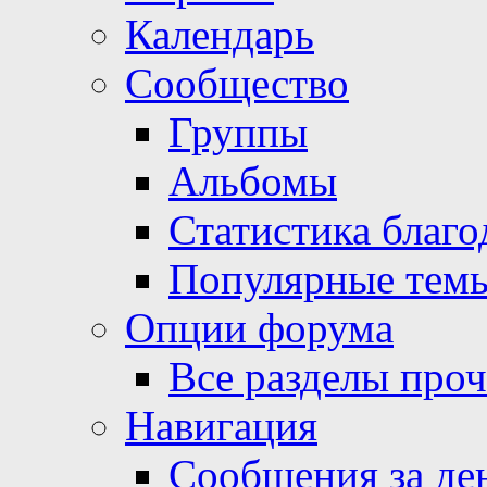
Календарь
Сообщество
Группы
Альбомы
Статистика благо
Популярные тем
Опции форума
Все разделы про
Навигация
Сообщения за де