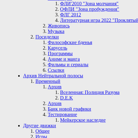
ФЛИ'2010 "Зона молчания"
ОФЛИ "Зона пробуждения"
ФЛГ 2012
Литературная игра 2022 "Проклятый
Живопись
Музыка
Посиделки
Философские бденья
Карусель
Программы
Аниме и манга
Фильмы и сериалы
Ссылки
Архив Нейтральной полосы
Временный
Архив
Вселенная: Полиция Разума
D.E.K
Архив
Банк новой графики
Тестирование
Мейкерское наследие
Другие движки
Общее
Игры