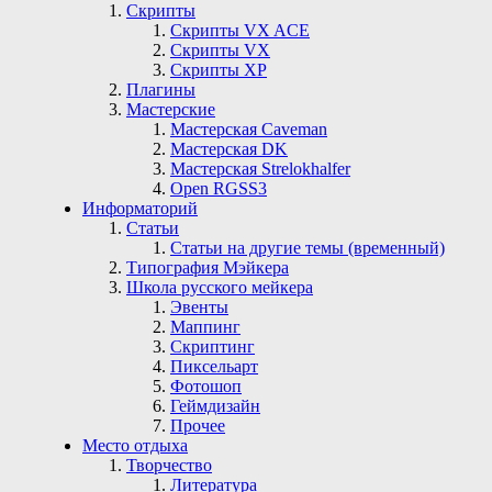
Скрипты
Скрипты VX ACE
Скрипты VX
Скрипты ХР
Плагины
Мастерские
Мастерская Сaveman
Мастерская DK
Мастерская Strelokhalfer
Open RGSS3
Информаторий
Статьи
Статьи на другие темы (временный)
Типография Мэйкера
Школа русского мейкера
Эвенты
Маппинг
Скриптинг
Пиксельарт
Фотошоп
Геймдизайн
Прочее
Место отдыха
Творчество
Литература