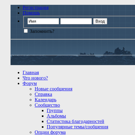
Регистрация
Помощь
Запомнить?
Главная
Что нового?
Форум
Новые сообщения
Справка
Календарь
Сообщество
Группы
Альбомы
Статистика благодарностей
Популярные темы/сообщения
Опции форума